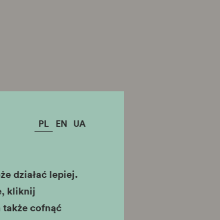
PL
EN
UA
e działać lepiej.
 kliknij
 także cofnąć