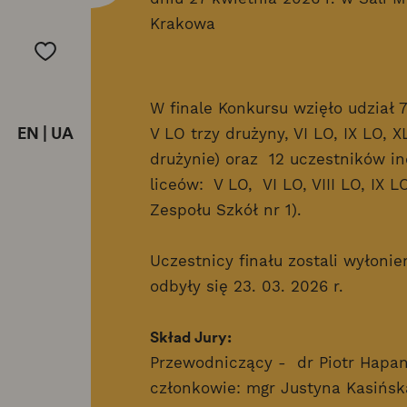
Krakowa
W finale Konkursu wzięło udział 
EN
|
UA
V LO trzy drużyny, VI LO, IX LO, X
drużynie) oraz 12 uczestników i
liceów: V LO, VI LO, VIII LO, IX LO
Zespołu Szkół nr 1).
Uczestnicy finału zostali wyłoni
odbyły się 23. 03. 2026 r.
Skład Jury:
Przewodniczący - dr Piotr Hapa
członkowie: mgr Justyna Kasińs