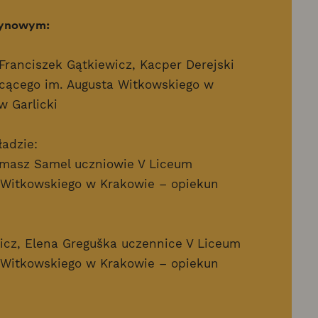
użynowym:
 Franciszek Gątkiewicz, Kacper Derejski
cącego im. Augusta Witkowskiego w
w Garlicki
ładzie:
Tomasz Samel uczniowie V Liceum
 Witkowskiego w Krakowie – opiekun
wicz, Elena Greguška uczennice V Liceum
 Witkowskiego w Krakowie – opiekun