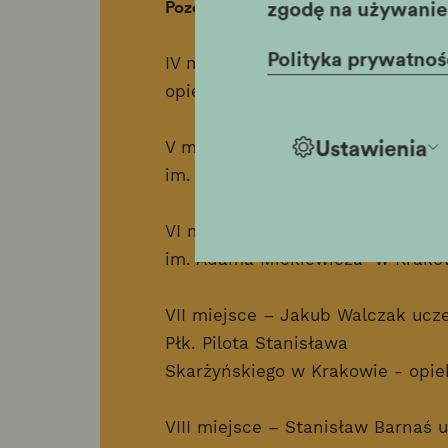
zgodę na używanie 
Pozostałe miejsca w konkursie ind
Polityka prywatnoś
IV miejsce – Amelia Ambroży ucz
opiekun Pani Maria Sokołowska
Ustawienia
V miejsca – Emilia Jaskulska uc
im. Adama Mickiewicza w Krakow
VI miejsce- Maria Zielińska ucze
im. Adama Mickiewicza w Krakow
VII miejsce – Jakub Walczak ucz
Płk. Pilota Stanisława
Skarżyńskiego w Krakowie - opi
VIII miejsce – Stanisław Barnaś