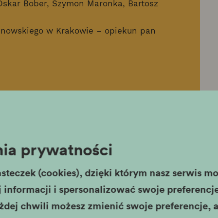
 Oskar Bober, Szymon Maronka, Bartosz
alinowskiego w Krakowie – opiekun pan
VI Liceum Ogólnokształcącego im.
 opiekun pani Maria Sokołowska
I Liceum Ogólnokształcącego im.
ia prywatności
kowie – opiekun pan Marcin Liszowski
steczek (cookies), dzięki którym nasz serwis moż
nica XV Liceum Ogólnokształcącego im.
informacji i spersonalizować swoje preferencje,
kowie – opiekun pani Marzena Pciak
żdej chwili możesz zmienić swoje preferencje, a