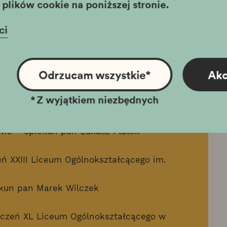
plików cookie na poniższej stronie.
ywidualnym:
ci
ennica VI LO im. Adama Mickiewicza –
Odrzucam wszystkie
*
Akc
zennica XLII Liceum Ogólnokształcącego
ie – opiekun pan Łukasz Płatek
*
Z wyjątkiem niezbędnych
nnica XLII Liceum Ogólnokształcącego
ie – opiekun pan Łukasz Płatek
eń XXIII Liceum Ogólnokształcącego im.
ekun pan Marek Wilczek
 uczeń XL Liceum Ogólnokształcącego w