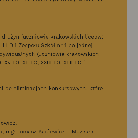
7 drużyn (uczniowie krakowskich liceów:
LII LO i Zespołu Szkół nr 1 po jednej
ndywidualnych (uczniowie krakowskich
, XV LO, XL LO, XXIII LO, XLII LO i
eni po eliminacjach konkursowych, które
nowicz,
ka, mgr Tomasz Karżewicz – Muzeum