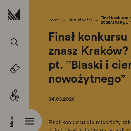
Przejdź do treści
Finał konkursu 
Home
Aktualności
2025/2026 pt. ”
Finał konkursu
znasz Kraków?
pt. ”Blaski i c
nowożytnego”
04.05.2026
Menu
Finał konkursu dla młodzieży s
dniu 27 kwietnia 2026 r. w Sali 