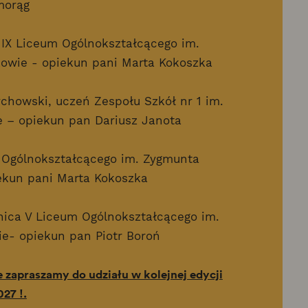
morąg
 IX Liceum Ogólnokształcącego im.
wie - opiekun pani Marta Kokoszka
chowski, uczeń Zespołu Szkół nr 1 im.
 – opiekun pan Dariusz Janota
 Ogólnokształcącego im. Zygmunta
ekun pani Marta Kokoszka
nica V Liceum Ogólnokształcącego im.
e- opiekun pan Piotr Boroń
 zapraszamy do udziału w kolejnej edycji
27 !.