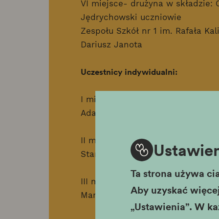
VI miejsce- drużyna w składzie:
Jędrychowski uczniowie
Zespołu Szkół nr 1 im. Rafała K
Dariusz Janota
Uczestnicy indywidualni:
I miejsce – Adam Woźniak uczeń 
Adama Mickiewicza w Krakowie -
II miejsce – Filip Łach uczeń VII
Ustawien
Stanisława Wyspiańskiego w Kra
Ta strona używa cia
III miejsce – Nina Cwajna uczen
Aby uzyskać więcej 
Marii Skłodowskiej-Curie w Kra
„Ustawienia”. W ka