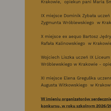
Krakowie, opiekun pani Maria S
IX miejsce Dominik Zybała uczeń
Zygmunta Wróblewskiego w Krako
X miejsce ex aequo Bartosz Jędry
Rafała Kalinowskiego w Krakowie
Wojciech Liszka uczeń IX Liceum
Wróblewskiego w Krakowie - opi
XI miejsce Elena Greguška uczen
Augusta Witkowskiego w Krakowi
W imieniu organizatorów serdecznie
konkursu, w roku szkolnym 2026/20