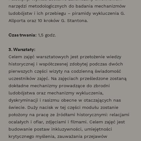
narzędzi metodologicznych do badania mechanizmów
ludobójstw i ich przebiegu – piramidy wykluczenia G.
Allporta oraz 10 kroków G. Stantona.
Czas trwania:
1,5 godz.
3. Warsztaty:
Celem zajęć warsztatowych jest przełożenie wiedzy
historycznej i współczesnej zdobytej podczas dwóch
pierwszych części wizyty na codzienną świadomość
uczestników zajęć. Na zajęciach prześledzone zostaną
dokładne mechanizmy prowadzące do zbrodni
ludobójstwa oraz mechanizmy wykluczenia,
dyskryminacji i rasizmu obecne w otaczających nas
świecie. Duży nacisk w tej części modułu zostanie
położony na pracę ze źródłami historycznymi: relacjami
ocalałych i ofiar, zdjęciami i filmami. Celem zajęć jest
budowanie postaw inkluzywności, umiejętności
krytycznego myślenia, zauważania przejawów