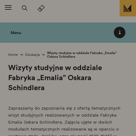
Przejdź do treści
Menu
Wizyty studyjne w oddziale Fabryka „Emalia”
Home
Edukacja
Oskara Schindlera
Wizyty studyjne w oddziale
Fabryka „Emalia” Oskara
Schindlera
Zapraszamy do zapoznania się z ofertą tematycznych
wizyt studyjnych realizowanych w oddziale Fabryka
Emalia Oskara Schindlera. Zajęcia ujęte w dwóch
modułach tematycznych realizowane są w oparciu o
wystawę stałą „Kraków, czas okupacji 1939-1945” w