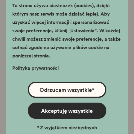
Słowa kluczowe:
Trudne dziedzictwo, polityka
Ta strona używa ciasteczek (cookies), dzięki
historyczna, pamięć, Zagłada, miejsca pamięci, relacje
którym nasz serwis może działać lepiej. Aby
polsko-żydowskie w okresie II wojny światowej,
uzyskać więcej informacji i spersonalizować
współczesny antysemityzm, nacjonalizm, ksenofobia,
dark tourism, turystyfikacja, overtourism.
swoje preferencje, kliknij „Ustawienia”. W każdej
chwili możesz zmienić swoje preferencje, a także
Moduł obejmuje:
cofnąć zgodę na używanie plików cookie na
1. Oprowadzanie specjalistyczne po wystawie Kraków
–
poniższej stronie.
czas okupacji 1939-1945.
Podczas oprowadzania uczestnicy dowiedzą się jak
Polityka prywatności
skonstruowana jest wystawa stała Kraków – czas
okupacji 1939 – 1945 w kontekście opowieści o
traumatycznych wydarzeniach związanych z niemiecką
Odrzucam wszystkie
*
okupacją miasta. Poza informacjami stricte
historycznymi wystawa stała w oddziale Fabryka
Schindlera zostanie pokazana jako sztandarowy
Akceptuję wszystkie
przykład wystawy narracyjnej z zastosowaniem szerokiej
metodologii antropologii historycznej (m. in.
mikrohistorie, oral history).
*
Z wyjątkiem niezbędnych