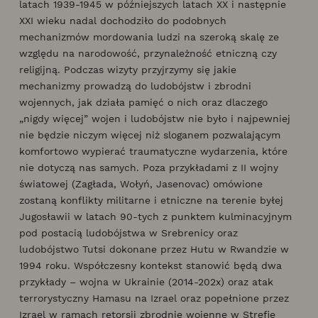
latach 1939-1945 w późniejszych latach XX i następnie
XXI wieku nadal dochodziło do podobnych
mechanizmów mordowania ludzi na szeroką skalę ze
względu na narodowość, przynależność etniczną czy
religijną. Podczas wizyty przyjrzymy się jakie
mechanizmy prowadzą do ludobójstw i zbrodni
wojennych, jak działa pamięć o nich oraz dlaczego
„nigdy więcej” wojen i ludobójstw nie było i najpewniej
nie będzie niczym więcej niż sloganem pozwalającym
komfortowo wypierać traumatyczne wydarzenia, które
nie dotyczą nas samych. Poza przykładami z II wojny
światowej (Zagłada, Wołyń, Jasenovac) omówione
zostaną konflikty militarne i etniczne na terenie byłej
Jugosławii w latach 90-tych z punktem kulminacyjnym
pod postacią ludobójstwa w Srebrenicy oraz
ludobójstwo Tutsi dokonane przez Hutu w Rwandzie w
1994 roku. Współczesny kontekst stanowić będą dwa
przykłady – wojna w Ukrainie (2014-202x) oraz atak
terrorystyczny Hamasu na Izrael oraz popełnione przez
Izrael w ramach retorsji zbrodnie wojenne w Strefie