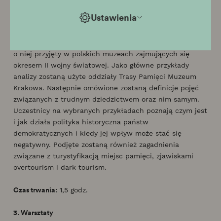
Czas trwania:
2 godz.
Ustawienia
2. Wykład
Ramą wykładu będzie dyskurs o Zagładzie oraz edukacji
o niej przyjęty w polskich muzeach zajmujących się
okresem II wojny światowej. Jako główne przykłady
analizy zostaną użyte oddziały Trasy Pamięci Muzeum
Krakowa. Następnie omówione zostaną definicje pojęć
związanych z trudnym dziedzictwem oraz nim samym.
Uczestnicy na wybranych przykładach poznają czym jest
i jak działa polityka historyczna państw
demokratycznych i kiedy jej wpływ może stać się
negatywny. Podjęte zostaną również zagadnienia
związane z turystyfikacją miejsc pamięci, zjawiskami
overtourism i dark tourism.
Czas trwania:
1,5 godz.
3. Warsztaty