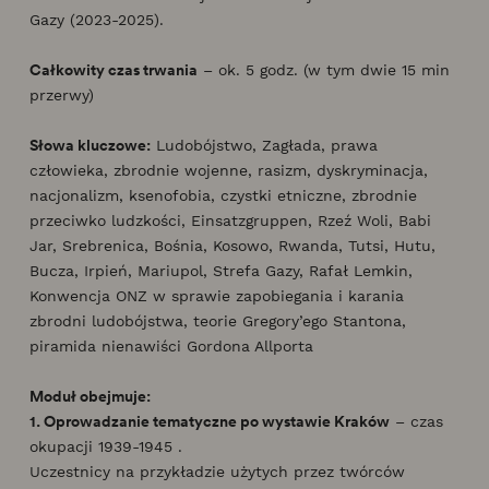
Gazy (2023-2025).
Całkowity czas trwania
– ok. 5 godz. (w tym dwie 15 min
przerwy)
Słowa kluczowe:
Ludobójstwo, Zagłada, prawa
człowieka, zbrodnie wojenne, rasizm, dyskryminacja,
nacjonalizm, ksenofobia, czystki etniczne, zbrodnie
przeciwko ludzkości, Einsatzgruppen, Rzeź Woli, Babi
Jar, Srebrenica, Bośnia, Kosowo, Rwanda, Tutsi, Hutu,
Bucza, Irpień, Mariupol, Strefa Gazy, Rafał Lemkin,
Konwencja ONZ w sprawie zapobiegania i karania
zbrodni ludobójstwa, teorie Gregory’ego Stantona,
piramida nienawiści Gordona Allporta
Moduł obejmuje:
1. Oprowadzanie tematyczne po wystawie Kraków
– czas
okupacji 1939-1945 .
Uczestnicy na przykładzie użytych przez twórców