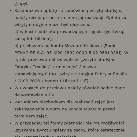
grupy).
Każdorazowo opłatę za zamówioną wizytę studyjną
należy uiścić przed terminem jej realizacji. Opłata za
wizyty studyjne może być uiszczona:
a) w kasie oddziału prowadzącego zajęcia (gotówką,
kartą lub blikiem),
b) przelewem na konto Muzeum Krakowa (Bank
PEKAO BP S.A. 95 1020 2892 0000 5102 0591 0361). W
tytule przelewu należy wpisać: „wizyta studyjna
Fabryka Emaila / termin zajęć / nazwa
zamawiającego” (np. „wizyta studyjna Fabryka Emaila
/ 12.09.2026 / Instytut Historii UJ”).
W uwagach do przelewu należy również podać dane
do wystawienia FV.
Warunkiem niezbędnym dla realizacji zajęć jest
zaksięgowanie wpłaty na koncie Muzeum przed
terminem zajęć.
W przypadku tej formy płatności nie ma możliwości
uzyskania zwrotu opłaty za osoby, które ostatecznie
nie uczestniczyły w zajęciach.