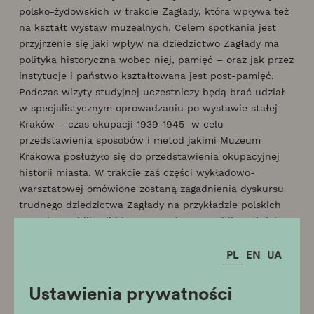
polsko-żydowskich w trakcie Zagłady, która wpływa też
na kształt wystaw muzealnych. Celem spotkania jest
przyjrzenie się jaki wpływ na dziedzictwo Zagłady ma
polityka historyczna wobec niej, pamięć – oraz jak przez
instytucje i państwo kształtowana jest post-pamięć.
Podczas wizyty studyjnej uczestniczy będą brać udział
w specjalistycznym oprowadzaniu po wystawie stałej
Kraków – czas okupacji 1939-1945 w celu
przedstawienia sposobów i metod jakimi Muzeum
Krakowa posłużyło się do przedstawienia okupacyjnej
historii miasta. W trakcie zaś części wykładowo-
warsztatowej omówione zostaną zagadnienia dyskursu
trudnego dziedzictwa Zagłady na przykładzie polskich
muzeów, publikacji historycznych oraz publicznej debaty
na ten temat.
PL
EN
UA
Całkowity czas trwania
– ok. 5 godz. (w tym dwie 15 min
przerwy).
Ustawienia prywatności