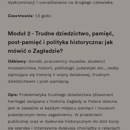
dyskryminacji i uwrażliwiania na drugiego człowieka.
Czas trwania:
1,5 godz.
Moduł 2 - Trudne dziedzictwo, pamięć,
post-pamięć i polityka historyczna: jak
mówić o Zagładzie?
Odbiorcy:
dorośli, pracownicy muzeów, studenci
muzealnictwa, historii, politologii, judaistyki etc., osoby
zajmujące się historią II wojny światowej, trudnym
dziedzictwem i post-pamięcią.
Opis:
Problematyka trudnego dziedzictwa (dissonant
heritage) związana z historia Zagłady w Polsce obecna
jest w zasadzie w każdym miejscu pamięci i muzeum
poświęconym temu zagadnieniu. W przestrzeni
publicznej oraz w dyskursie historycznym do dziś toczy
się szeroka i intensywna dyskusja chociażby o relacjach