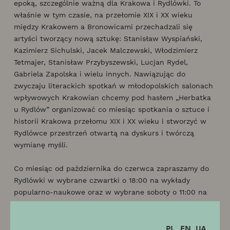
epoką, szczególnie ważną dla Krakowa i Rydlówki. To
właśnie w tym czasie, na przełomie XIX i XX wieku
między Krakowem a Bronowicami przechadzali się
artyści tworzący nową sztukę: Stanisław Wyspiański,
Kazimierz Sichulski, Jacek Malczewski, Włodzimierz
Tetmajer, Stanisław Przybyszewski, Lucjan Rydel,
Gabriela Zapolska i wielu innych. Nawiązując do
zwyczaju literackich spotkań w młodopolskich salonach
wpływowych Krakowian chcemy pod hasłem „Herbatka
u Rydlów” organizować co miesiąc spotkania o sztuce i
historii Krakowa przełomu XIX i XX wieku i stworzyć w
Rydlówce przestrzeń otwartą na dyskurs i twórczą
wymianę myśli.
Co miesiąc od października do czerwca zapraszamy do
Rydlówki w wybrane czwartki o 18:00 na wykłady
popularno-naukowe oraz w wybrane soboty o 11:00 na
warsztaty tematyczne dla dzieci.
PL
EN
UA