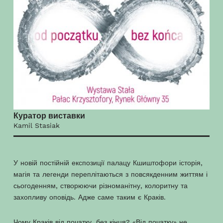
Куратор виставки
Kamil Stasiak
У новій постійній експозиції палацу Кшиштофори історія,
магія та легенди переплітаються з повсякденним життям і
сьогоденням, створюючи різноманітну, колоритну та
захопливу оповідь. Адже саме таким є Краків.
Чому Краків від початку, без кінця? «Від початку» не