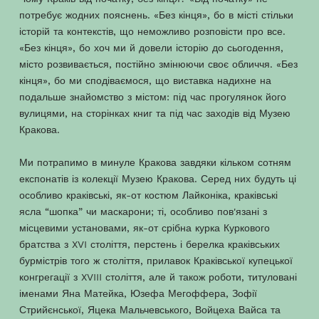
потребує жодних пояснень. «Без кінця», бо в місті стільки
історій та контекстів, що неможливо розповісти про все.
«Без кінця», бо хоч ми й довели історію до сьогодення,
місто розвивається, постійно змінюючи своє обличчя. «Без
кінця», бо ми сподіваємося, що виставка надихне на
подальше знайомство з містом: під час прогулянок його
вулицями, на сторінках книг та під час заходів від Музею
Кракова.
Ми потрапимо в минуле Кракова завдяки кільком сотням
експонатів із колекції Музею Кракова. Серед них будуть ці
особливо краківські, як-от костюм Лайконіка, краківські
ясла “шопка” чи маскарони; ті, особливо пов'язані з
місцевими установами, як-от срібна курка Куркового
братства з XVI століття, перстень і берелка краківських
бурмістрів того ж століття, прилавок Краківської купецької
конгрегації з XVIII століття, але й також роботи, титуловані
іменами Яна Матейка, Юзефа Мегоффера, Зофії
Стрийєнської, Яцека Мальчевського, Войцеха Вайса та