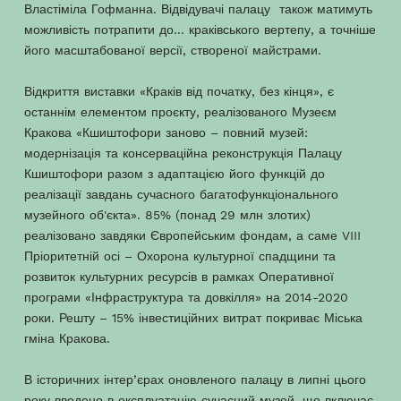
Властіміла Гофманна. Відвідувачі палацу також матимуть
можливість потрапити до... краківського вертепу, а точніше
його масштабованої версії, створеної майстрами.
Відкриття виставки «Краків від початку, без кінця», є
останнім елементом проєкту, реалізованого Музеєм
Кракова «Кшиштофори заново – повний музей:
модернізація та консерваційна реконструкція Палацу
Кшиштофори разом з адаптацією його функцій до
реалізації завдань сучасного багатофункціонального
музейного об'єкта». 85% (понад 29 млн злотих)
реалізовано завдяки Європейським фондам, а саме VIII
Пріоритетній осі – Охорона культурної спадщини та
розвиток культурних ресурсів в рамках Оперативної
програми «Інфраструктура та довкілля» на 2014-2020
роки. Решту – 15% інвестиційних витрат покриває Міська
гміна Кракова.
В історичних інтер’єрах оновленого палацу в липні цього
року введено в експлуатацію сучасний музей, що включає