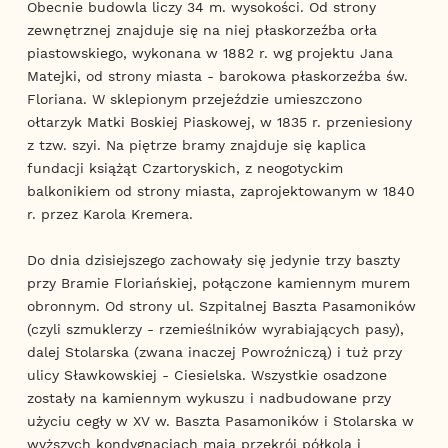
Obecnie budowla liczy 34 m. wysokości. Od strony
zewnętrznej znajduje się na niej płaskorzeźba orła
piastowskiego, wykonana w 1882 r. wg projektu Jana
Matejki, od strony miasta - barokowa płaskorzeźba św.
Floriana. W sklepionym przejeździe umieszczono
ołtarzyk Matki Boskiej Piaskowej, w 1835 r. przeniesiony
z tzw. szyi. Na piętrze bramy znajduje się kaplica
fundacji książąt Czartoryskich, z neogotyckim
balkonikiem od strony miasta, zaprojektowanym w 1840
r. przez Karola Kremera.
Do dnia dzisiejszego zachowały się jedynie trzy baszty
przy Bramie Floriańskiej, połączone kamiennym murem
obronnym. Od strony ul. Szpitalnej Baszta Pasamoników
(czyli szmuklerzy - rzemieślników wyrabiających pasy),
dalej Stolarska (zwana inaczej Powroźniczą) i tuż przy
ulicy Sławkowskiej - Ciesielska. Wszystkie osadzone
zostały na kamiennym wykuszu i nadbudowane przy
użyciu cegły w XV w. Baszta Pasamoników i Stolarska w
wyższych kondygnacjach mają przekrój półkola i