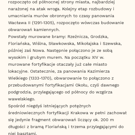
rozpoczęto od północnej strony miasta, najbardziej
narażonej na atak wroga. Kolejny etap rozbudowy i
umacniania murów obronnych to czasy panowania
Wacława II (1291-1305), rozpoczęto wówczas budowanie
obwarowań kamiennych.
Powstały murowane bramy: Rzeźnicza, Grodzka,
Floriańska, Wiślna, Sławkowska, Mikołajska i Szewska,
później zaś Nowa. Następnie połączono je ze sobą
wysokim i grubym murem. Na początku XIV w.
murowane fortyfikacje otaczały już całe miasto
lokacyjne. Ostatecznie, za panowania Kazimierza
Wielkiego (1333-1370), obwarowanie to połączono z
przebudowanymi fortyfikacjami Okołu, czyli dawnego
podgrodzia, przylegającego od północy do wzgórza
wawelskiego.
Spośród niegdyś istniejących potężnych
średniowiecznych fortyfikacji Krakowa w pełni zachował
się jedynie fragment obwarowań liczący ok. 200 m
długości z bramą Floriańską i trzema przylegającymi do
niej basztami.