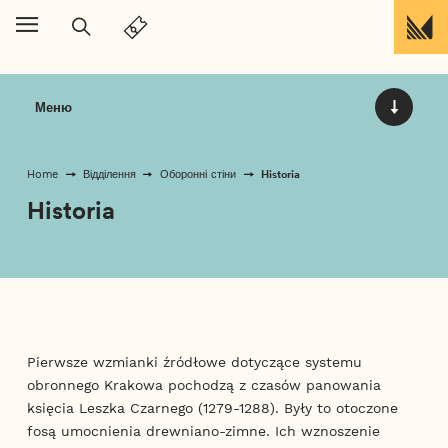
Перейти до вмісту
Меню
Historia
Home
Відділення
Оборонні стіни
Historia
Pierwsze wzmianki źródłowe dotyczące systemu
obronnego Krakowa pochodzą z czasów panowania
księcia Leszka Czarnego (1279-1288). Były to otoczone
fosą umocnienia drewniano-zimne. Ich wznoszenie