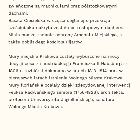
zwieńczone są machikułami oraz półstożkowatymi
dachami.
Baszta Ciesielska w części ceglanej o przekroju
sześcioboku nakryta została ostrosłupowym dachem.
Miała ona za zadanie ochronę Arsenału Miejskiego, a
także pobliskiego kościoła Pijarów.
Mury miejskie Krakowa zostały wyburzone na mocy
decyzji cesarza austriackiego Franciszka II Habsburga z
1806 r. rozbiórki dokonano w latach 1810-1814 oraz w
pierwszych latach istnienia Wolnego Miasta Krakowa.
Mury floriańskie ocalały dzięki zdecydowanej interwencji
Feliksa Radwańskiego seniora (1756-1826), architekta,
profesora Uniwersytetu Jagiellońskiego, senatora
Wolnego Miasta Krakowa.