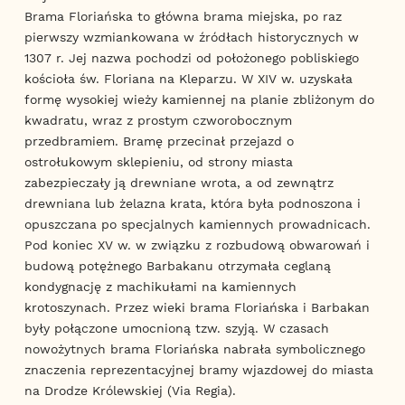
Brama Floriańska to główna brama miejska, po raz
pierwszy wzmiankowana w źródłach historycznych w
1307 r. Jej nazwa pochodzi od położonego pobliskiego
kościoła św. Floriana na Kleparzu. W XIV w. uzyskała
formę wysokiej wieży kamiennej na planie zbliżonym do
kwadratu, wraz z prostym czworobocznym
przedbramiem. Bramę przecinał przejazd o
ostrołukowym sklepieniu, od strony miasta
zabezpieczały ją drewniane wrota, a od zewnątrz
drewniana lub żelazna krata, która była podnoszona i
opuszczana po specjalnych kamiennych prowadnicach.
Pod koniec XV w. w związku z rozbudową obwarowań i
budową potężnego Barbakanu otrzymała ceglaną
kondygnację z machikułami na kamiennych
krotoszynach. Przez wieki brama Floriańska i Barbakan
były połączone umocnioną tzw. szyją. W czasach
nowożytnych brama Floriańska nabrała symbolicznego
znaczenia reprezentacyjnej bramy wjazdowej do miasta
na Drodze Królewskiej (Via Regia).