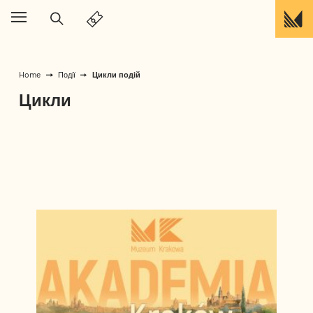
Перейти до вмісту
Цикли подій
Home
Події
Цикли