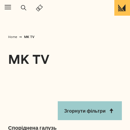
Перейти до вмісту
MK TV
Home
MK TV
Згорнути фільтри
Споріднена галузь