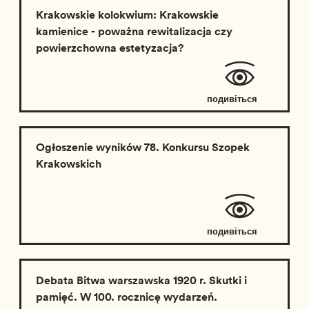
Krakowskie kolokwium: Krakowskie
kamienice - poważna rewitalizacja czy
powierzchowna estetyzacja?
подивіться
відео
Ogłoszenie wyników 78. Konkursu Szopek
Krakowskich
подивіться
відео
Debata Bitwa warszawska 1920 r. Skutki i
pamięć. W 100. rocznicę wydarzeń.