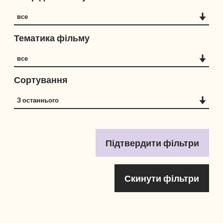
Споріднена галузь
все
Тематика фільму
Тематика фільму
все
Сортування
Сортування
З останнього
Підтвердити фільтри
Скинути фільтри