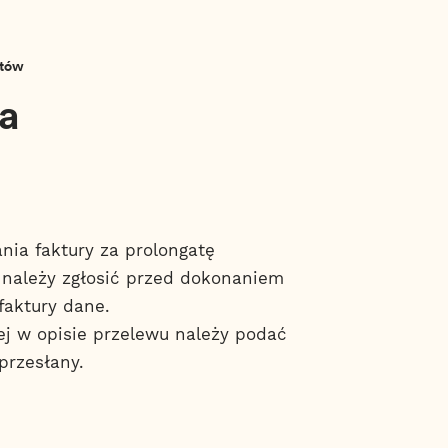
atów
ta
nia faktury za prolongatę
u należy zgłosić przed dokonaniem
faktury dane.
ej w opisie przelewu należy podać
przesłany.