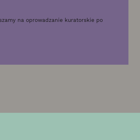
aszamy na oprowadzanie kuratorskie po
odziny otwarcia
Lokalizac