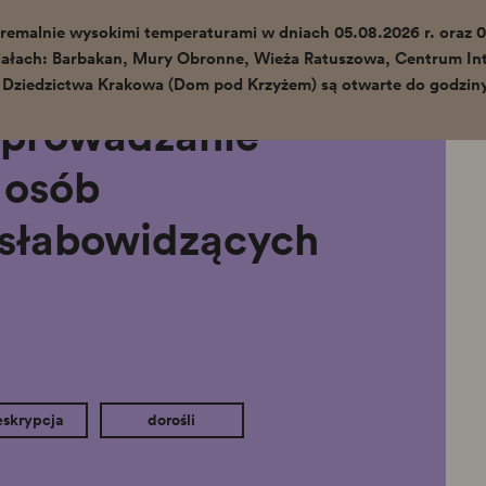
remalnie wysokimi temperaturami w dniach 05.08.2026 r. oraz 0
ałach: Barbakan, Mury Obronne, Wieża Ratuszowa, Centrum Int
Hotel Forum - oprowadzanie inkluzywne dla
 Dziedzictwa Krakowa (Dom pod Krzyżem) są otwarte do godziny
osób niewidomych i słabowidzących
oprowadzanie
 osób
 słabowidzących
eskrypcja
dorośli