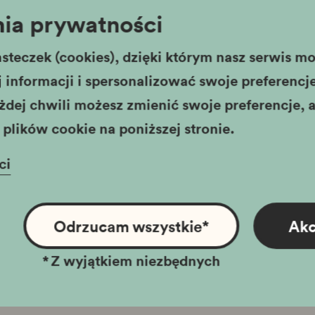
ia prywatności
ul. Bolesław
wartek - niedziela
10:00 - 17:00
tel..
12 39 68
steczek (cookies), dzięki którym nasz serwis moż
oda
11:00 - 19:00
e-mail:
podg
informacji i spersonalizować swoje preferencje,
Ostatnie wejście na wystawę jest pół
Przejdź do s
żdej chwili możesz zmienić swoje preferencje, a
godziny przed zamknięciem
plików cookie na poniższej stronie.
26 grudnia wystawa "Hotel Forum"
czynna w godzinach 10:00 - 17:00
ci
Odrzucam wszystkie
*
Akc
*
Z wyjątkiem niezbędnych