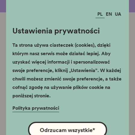
PL
EN
UA
Ustawienia prywatności
Powiązane oddziały
Pałac Krzysztofory
Ta strona używa ciasteczek (cookies), dzięki
którym nasz serwis może działać lepiej. Aby
uzyskać więcej informacji i spersonalizować
swoje preferencje, kliknij „Ustawienia”. W każdej
chwili możesz zmienić swoje preferencje, a także
cofnąć zgodę na używanie plików cookie na
poniższej stronie.
Godziny otwarcia
Polityka prywatności
Wystawa stała: wtorek - niedziela
10:00 - 18:00
Odrzucam wszystkie
*