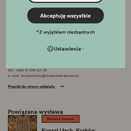
Ostatnie wejście dla zwiedzających indywidualnych o godz.
17.00, dla grup zorganizowanych o godz. 16:45.
31 grudnia Sylwester: wystawa stała 10:00 - 15:00, wystawa
Akceptuję wszystkie
szopek 9:00 - 15:00
26 grudnia Oddział czynny w godzinach 10:00 - 18:00
*
Z wyjątkiem niezbędnych
Ustawienia
Lokalizacja
Rynek Główny 35, 31-011 Kraków
tel..
+(48) 12 619-23-35
e-mail:
krzysztofory@muzeumkrakowa.pl
Przejdź do strony oddziału
Powiązana wystawa
Wystawa czasowa
Kunszt i fach. Kraków