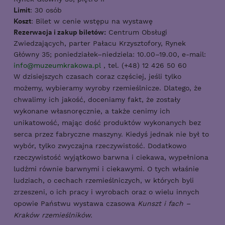
Limit
: 30 osób
Koszt
: Bilet w cenie wstępu na wystawę
Rezerwacja i zakup biletów:
Centrum Obsługi
Zwiedzających, parter Pałacu Krzysztofory, Rynek
Główny 35; poniedziałek–niedziela: 10.00–19.00, e-mail:
info@muzeumkrakowa.pl
, tel. (+48) 12 426 50 60
W dzisiejszych czasach coraz częściej, jeśli tylko
możemy, wybieramy wyroby rzemieślnicze. Dlatego, że
chwalimy ich jakość, doceniamy fakt, że zostały
wykonane własnoręcznie, a także cenimy ich
unikatowość, mając dość produktów wykonanych bez
serca przez fabryczne maszyny. Kiedyś jednak nie był to
wybór, tylko zwyczajna rzeczywistość. Dodatkowo
rzeczywistość wyjątkowo barwna i ciekawa, wypełniona
ludźmi równie barwnymi i ciekawymi. O tych właśnie
ludziach, o cechach rzemieślniczych, w których byli
zrzeszeni, o ich pracy i wyrobach oraz o wielu innych
opowie Państwu wystawa czasowa
Kunszt i fach –
Kraków rzemieślników.