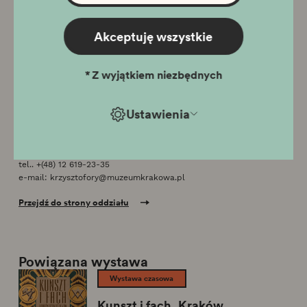
Ostatnie wejście dla zwiedzających indywidualnych o godz.
17.00, dla grup zorganizowanych o godz. 16:45.
31 grudnia Sylwester: wystawa stała 10:00 - 15:00, wystawa
Akceptuję wszystkie
szopek 9:00 - 15:00
26 grudnia Oddział czynny w godzinach 10:00 - 18:00
*
Z wyjątkiem niezbędnych
Ustawienia
Lokalizacja
Rynek Główny 35, 31-011 Kraków
tel..
+(48) 12 619-23-35
e-mail:
krzysztofory@muzeumkrakowa.pl
Przejdź do strony oddziału
Powiązana wystawa
Wystawa czasowa
Kunszt i fach. Kraków