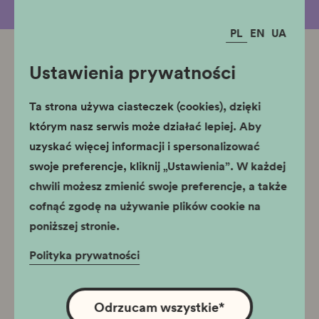
PL
EN
UA
Ustawienia prywatności
Powiązane oddziały
Pałac Krzysztofory
Ta strona używa ciasteczek (cookies), dzięki
którym nasz serwis może działać lepiej. Aby
uzyskać więcej informacji i spersonalizować
swoje preferencje, kliknij „Ustawienia”. W każdej
chwili możesz zmienić swoje preferencje, a także
cofnąć zgodę na używanie plików cookie na
poniższej stronie.
Godziny otwarcia
Polityka prywatności
Wystawa stała: wtorek - niedziela
10:00 - 18:00
Odrzucam wszystkie
*