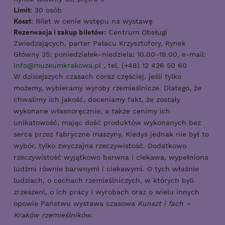
Limit
: 30 osób
Koszt
: Bilet w cenie wstępu na wystawę
Rezerwacja i zakup biletów:
Centrum Obsługi
Zwiedzających, parter Pałacu Krzysztofory, Rynek
Główny 35; poniedziałek–niedziela: 10.00–19.00, e-mail:
info@muzeumkrakowa.pl
, tel. (+48) 12 426 50 60
W dzisiejszych czasach coraz częściej, jeśli tylko
możemy, wybieramy wyroby rzemieślnicze. Dlatego, że
chwalimy ich jakość, doceniamy fakt, że zostały
wykonane własnoręcznie, a także cenimy ich
unikatowość, mając dość produktów wykonanych bez
serca przez fabryczne maszyny. Kiedyś jednak nie był to
wybór, tylko zwyczajna rzeczywistość. Dodatkowo
rzeczywistość wyjątkowo barwna i ciekawa, wypełniona
ludźmi równie barwnymi i ciekawymi. O tych właśnie
ludziach, o cechach rzemieślniczych, w których byli
zrzeszeni, o ich pracy i wyrobach oraz o wielu innych
opowie Państwu wystawa czasowa
Kunszt i fach –
Kraków rzemieślników.