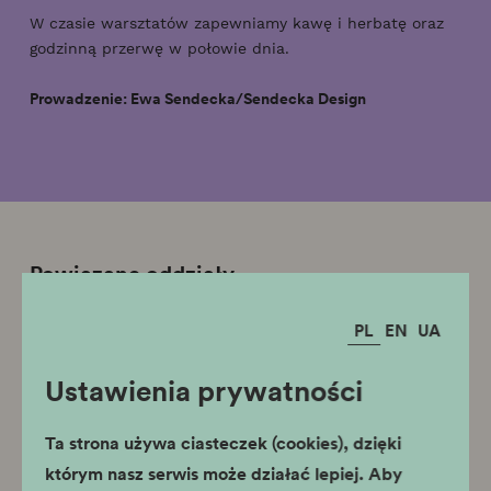
W czasie warsztatów zapewniamy kawę i herbatę oraz
godzinną przerwę w połowie dnia.
Prowadzenie: Ewa Sendecka/Sendecka Design
Powiązane oddziały
Muzeum Podgórza
PL
EN
UA
Ustawienia prywatności
Ta strona używa ciasteczek (cookies), dzięki
którym nasz serwis może działać lepiej. Aby