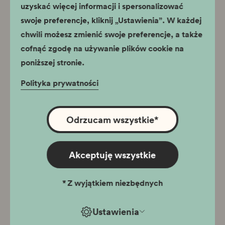
Godziny otwarcia
uzyskać więcej informacji i spersonalizować
swoje preferencje, kliknij „Ustawienia”. W każdej
czwartek - niedziela
10:00 - 17:00
chwili możesz zmienić swoje preferencje, a także
środa
11:00 - 19:00
cofnąć zgodę na używanie plików cookie na
poniższej stronie.
Ostatnie wejście na wystawę jest pół godziny przed
zamknięciem
Polityka prywatności
26 grudnia wystawa "Hotel Forum" czynna w godzinach 10:00 -
17:00
Odrzucam wszystkie
*
Lokalizacja
ul. Bolesława Limanowskiego 51, 30-551 Kraków
Akceptuję wszystkie
tel..
12 39 68 101
e-mail:
podgorze@muzeumkrakowa.pl
*
Z wyjątkiem niezbędnych
Przejdź do strony oddziału
Ustawienia