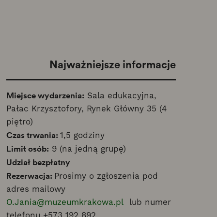
Najważniejsze informacje
Miejsce wydarzenia:
Sala edukacyjna,
Pałac Krzysztofory, Rynek Główny 35 (4
piętro)
Czas trwania:
1,5 godziny
Limit osób:
9 (na jedną grupę)
Udział bezpłatny
Rezerwacja:
Prosimy o zgłoszenia pod
adres mailowy
O.Jania@muzeumkrakowa.pl
lub numer
telefonu +573 192 892