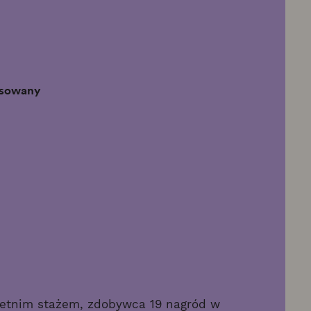
ansowany
letnim stażem, zdobywca 19 nagród w