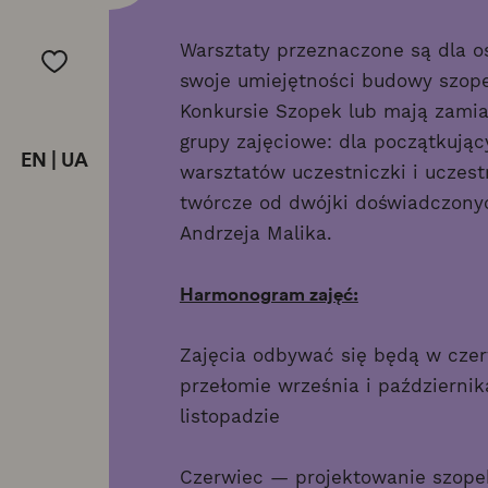
Warsztaty przeznaczone są dla o
swoje umiejętności budowy szope
Konkursie Szopek lub mają zamia
grupy zajęciowe: dla początkują
EN
|
UA
warsztatów uczestniczki i uczes
twórcze od dwójki doświadczonyc
Andrzeja Malika.
Harmonogram zajęć:
Zajęcia odbywać się będą w czer
przełomie września i październi
listopadzie
Czerwiec — projektowanie szopek,