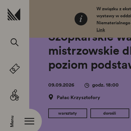
Przejdź do treści
W związku z ekst
wystawy w oddzi
Home
Wydarzenia
Kalendarium
Niematerialnego
Link
Szopkarskie wa
mistrzowskie dl
poziom podst
09.09.2026
godz. 18:00
Pałac Krzysztofory
warsztaty
dorośli
Menu