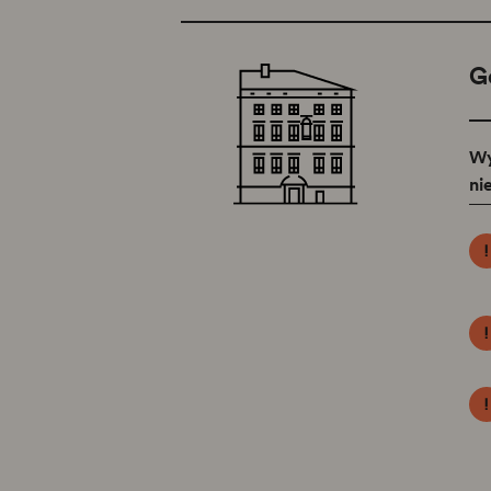
G
Wy
ni