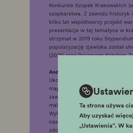
Konkursie Szopek Krakowskich (w
szopkarstwa. Z zawodu historyk 
kilku lat współtworzy projekt wa
prezentacje w tej tematyce w kra
otrzymał w 2019 roku Stypendiu
popularyzację zjawiska został u
(2021) oraz Brązowym Krzyżem Za
Andrzej Malik
, 35 letni szopkarz 
Ukończył studia architektoniczne
Ustawien
magisterskie w Instytucie Etnolog
zawodowo jako architekt, hobbys
Ta strona używa cia
malarstwem oraz wykonuje szopki.
Wykonywał je jego pradziadek Wa
Aby uzyskać więcej 
następnie tata Stanisław. W swoi
„Ustawienia”. W ka
zdobył wiele nagród. W swojej tw