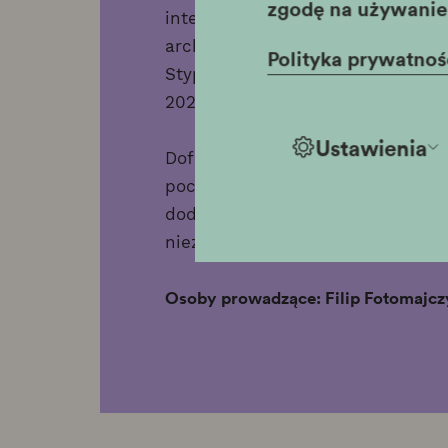
zgodę na używanie 
interpretować architekturę Krak
architektoniczną i nowoczesne t
Polityka prywatnoś
Stypendium Twórcze Miasta Krak
2025 roku został odznaczony Br
Ustawienia
Dofinansowano ze środków Minist
pochodzących z Funduszu Promocj
dodatkowo wszystkim uczestniko
niezbędne do pracy.
Osoby prowadzące: Filip Fotomajcz