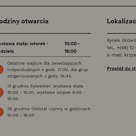
odziny otwarcia
Lokalizac
Rynek Główn
stawa stała: wtorek -
10:00 -
tel..
+(48) 12
edziela
18:00
e-mail:
krzy
Ostatnie wejście dla zwiedzających
Przejdź do s
indywidualnych o godz. 17.00, dla grup
zorganizowanych o godz. 16:45.
31 grudnia Sylwester: wystawa stała
10:00 - 15:00, wystawa szopek 9:00 -
15:00
26 grudnia Oddział czynny w godzinach
10:00 - 18:00