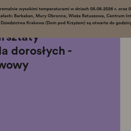
remalnie wysokimi temperaturami w dniach 05.08.2026 r. oraz 0
ałach: Barbakan, Mury Obronne, Wieża Ratuszowa, Centrum Int
Szopkarskie warsztaty mistrzowskie dla
 Dziedzictwa Krakowa (Dom pod Krzyżem) są otwarte do godziny
dorosłych - poziom podstawowy
rsztaty
a dorosłych -
awowy