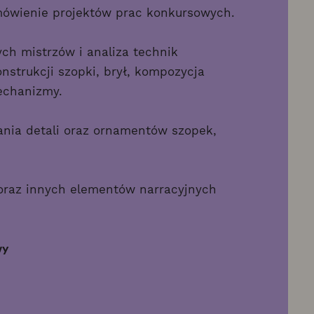
umówienie projektów prac konkursowych.
h mistrzów i analiza technik
strukcji szopki, brył, kompozycja
mechanizmy.
nia detali oraz ornamentów szopek,
oraz innych elementów narracyjnych
wy