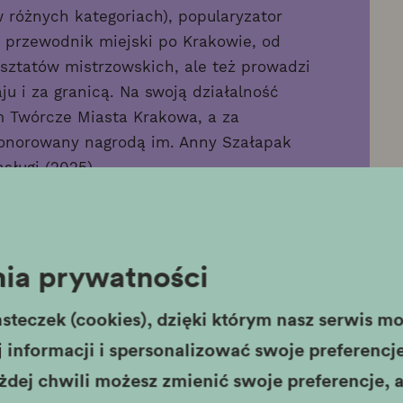
 różnych kategoriach), popularyzator
i przewodnik miejski po Krakowie, od
rsztatów mistrzowskich, ale też prowadzi
ju i za granicą. Na swoją działalność
m Twórcze Miasta Krakowa, a za
honorowany nagrodą im. Anny Szałapak
sługi (2025).
z Krakowa, architekt, antropolog kultury.
 na Politechnice Krakowskiej oraz studia
ia prywatności
ii i Antropologii Kulturowej UJ. Pracuje
tycznie zajmuje się humanistyką,
steczek (cookies), dzięki którym nasz serwis moż
 W jego rodzinie są one tradycją.
lenty, potem dziadek Włodzimierz,
informacji i spersonalizować swoje preferencje,
m życiu wykonał około 19 szopek i
żdej chwili możesz zmienić swoje preferencje, a
órczości stara się co roku na nowo