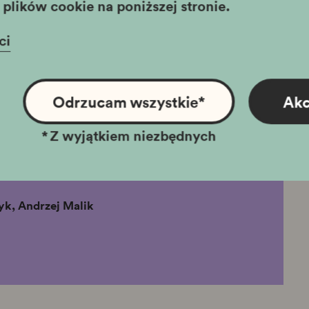
plików cookie na poniższej stronie.
owa wykorzystując swoją wiedzę
echnologie. W 2020 roku otrzymał
ci
owa na działalność szopkarską, a w
ązowym Krzyżem Zasługi.
Odrzucam wszystkie
*
Akc
ra Kultury i Dziedzictwa Narodowego
i Kultury. Warsztaty są bezpłatne,
*
Z wyjątkiem niezbędnych
m zapewniamy materiały i narzędzia
yk, Andrzej Malik