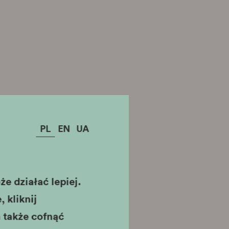
PL
EN
UA
e działać lepiej.
 kliknij
 także cofnąć