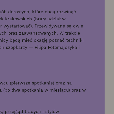
sób dorosłych, które chcą rozwinąć
k krakowskich (brały udział w
r wystartować). Przewidywane są dwie
cych oraz zaawansowanych. W trakcie
tnicy będą mieć okazję poznać techniki
h szopkarzy — Filipa Fotomajczyka i
wcu (pierwsze spotkanie) oraz na
ka (po dwa spotkania w miesiącu) oraz w
 przegląd tradycji i stylów