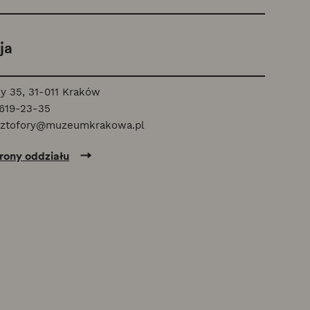
ja
y 35, 31-011 Kraków
 619-23-35
sztofory@muzeumkrakowa.pl
trony oddziału