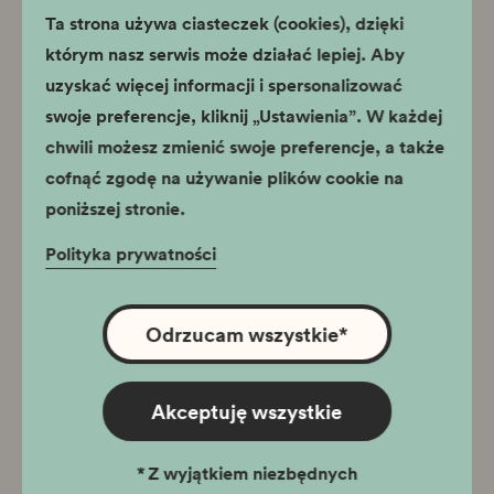
Ta strona używa ciasteczek (cookies), dzięki
którym nasz serwis może działać lepiej. Aby
uzyskać więcej informacji i spersonalizować
Godziny otwarcia
swoje preferencje, kliknij „Ustawienia”. W każdej
chwili możesz zmienić swoje preferencje, a także
cofnąć zgodę na używanie plików cookie na
Wystawa stała: wtorek - niedziela
10:00 - 18:00
poniższej stronie.
Ostatnie wejście dla zwiedzających indywidualnych o godz.
17.00, dla grup zorganizowanych o godz. 16:45.
Polityka prywatności
31 grudnia Sylwester: wystawa stała 10:00 - 15:00, wystawa
szopek 9:00 - 15:00
26 grudnia Oddział czynny w godzinach 10:00 - 18:00
Odrzucam wszystkie
*
Lokalizacja
Akceptuję wszystkie
Rynek Główny 35, 31-011 Kraków
*
Z wyjątkiem niezbędnych
tel..
+(48) 12 619-23-35