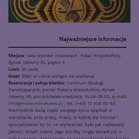
Najważniejsze informacje
Miejsce
: sala wystaw czasowych, Pałac Krzysztofory,
Rynek Główny 35, piętro II
Limit
: 30 osób
Koszt
: Bilet w cenie wstępu na wystawę
Rezerwacja i zakup biletów:
Centrum Obsługi
Zwiedzających, parter Pałacu Krzysztofory, Rynek
Główny 35; poniedziałek–niedziela: 10.00–19.00, e-mail:
info@muzeumkrakowa.pl
, tel. (+48) 12 426 50 60
Rzemieślnik dużą część swojego życia spędzał w
warsztacie, przy pracy. Pracy, w której się ćwiczył i
specjalizował, by to, co wytwarzał, było jak najlepszej
jakości, dzięki czemu jego wyroby mogły świadczyć o
jego kunszcie. Zapraszamy na oprowadzanie tematyczne