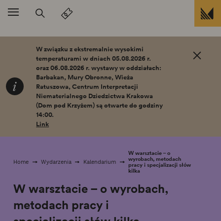
Przejdź do treści
W związku z ekstremalnie wysokimi
temperaturami w dniach 05.08.2026 r.
oraz 06.08.2026 r. wystawy w oddziałach:
Barbakan, Mury Obronne, Wieża
Ratuszowa, Centrum Interpretacji
Niematerialnego Dziedzictwa Krakowa
(Dom pod Krzyżem) są otwarte do godziny
14:00.
Link
W warsztacie – o
wyrobach, metodach
Home
Wydarzenia
Kalendarium
pracy i specjalizacji słów
kilka
W warsztacie – o wyrobach,
metodach pracy i
specjalizacji słów kilka