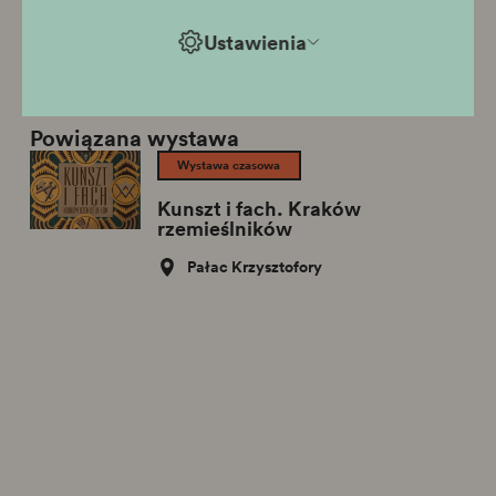
e-mail:
krzysztofory@muzeumkrakowa.pl
Ustawienia
Przejdź do strony oddziału
Powiązana wystawa
Wystawa czasowa
Kunszt i fach. Kraków
rzemieślników
Pałac Krzysztofory