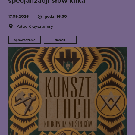
17.09.2026
godz. 16:30
Pałac Krzysztofory
oprowadzanie
dorośli