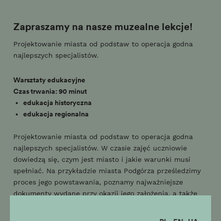
Zapraszamy na nasze muzealne lekcje!
Projektowanie miasta od podstaw to operacja godna
najlepszych specjalistów.
Warsztaty edukacyjne
Czas trwania: 90 minut
edukacja historyczna
edukacja regionalna
Projektowanie miasta od podstaw to operacja godna
najlepszych specjalistów. W czasie zajęć uczniowie
dowiedzą się, czym jest miasto i jakie warunki musi
spełniać. Na przykładzie miasta Podgórza prześledzimy
proces jego powstawania, poznamy najważniejsze
dokumenty wydane przy okazji jego założenia, a także
dowiemy się m.in. jakie budynki powinny znajdować się
w każdym mieście oraz kto sprawuje w nim władzę. W