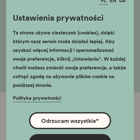
PL
EN
UA
części praktycznej uczniowie wcielą się w architektów
biura projektowego i sami zaprojektują własne miasta, a
Ustawienia prywatności
następnie spróbują przekonać kolegów, że warto w nich
zamieszkać.
Ta strona używa ciasteczek (cookies), dzięki
którym nasz serwis może działać lepiej. Aby
Słowa kluczowe:
uzyskać więcej informacji i spersonalizować
miasto, lokacja, historia, herb, projektowanie,
swoje preferencje, kliknij „Ustawienia”. W każdej
urbanistyka
chwili możesz zmienić swoje preferencje, a także
cofnąć zgodę na używanie plików cookie na
poniższej stronie.
Polityka prywatności
Powiązane oddziały
Odrzucam wszystkie
*
Muzeum Podgórza