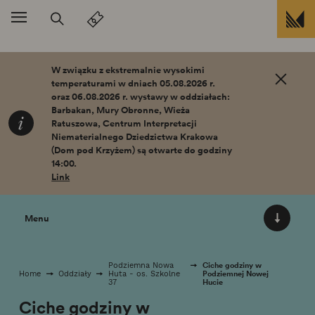
Przejdź do treści
W związku z ekstremalnie wysokimi
temperaturami w dniach 05.08.2026 r.
oraz 06.08.2026 r. wystawy w oddziałach:
Barbakan, Mury Obronne, Wieża
Ratuszowa, Centrum Interpretacji
Niematerialnego Dziedzictwa Krakowa
(Dom pod Krzyżem) są otwarte do godziny
14:00.
Link
Menu
Ciche godziny w
Podziemna Nowa
Podziemnej Nowej
Home
Oddziały
Huta - os. Szkolne
Hucie
37
Ciche godziny w