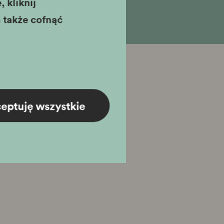
 kliknij
 także cofnąć
eptuję wszystkie