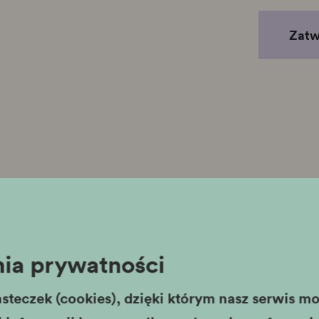
Zatwi
Brak wyników dla podanych kryteriów wys
ia prywatności
1
...
steczek (cookies), dzięki którym nasz serwis moż