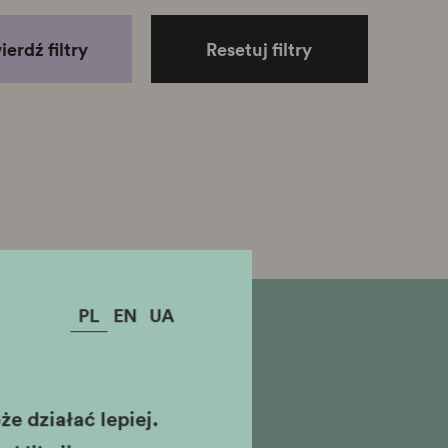
erdź filtry
Resetuj filtry
PL
EN
UA
zukiwania
e działać lepiej.