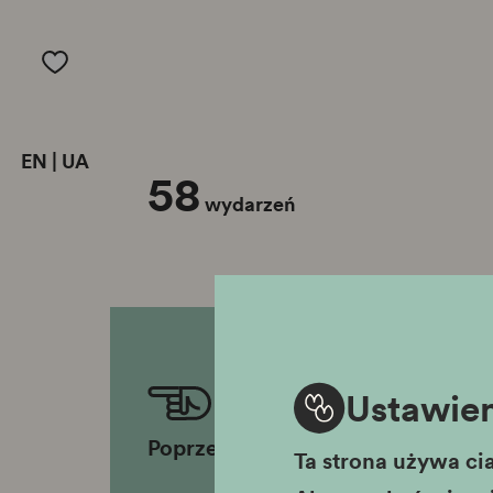
EN
|
UA
58
wydarzeń
Ustawien
Poprzednia strona
Ta strona używa cia