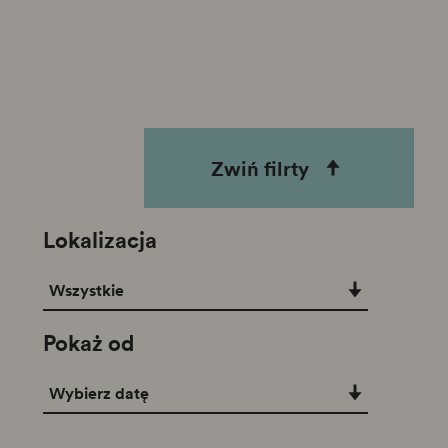
Zwiń filrty
Lokalizacja
Lokalizacja
Wszystkie
Pokaż od
Pokaż od
Wybierz datę