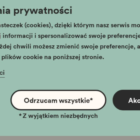
ia prywatności
Rydlówka
steczek (cookies), dzięki którym nasz serwis moż
informacji i spersonalizować swoje preferencje,
żdej chwili możesz zmienić swoje preferencje, a
plików cookie na poniższej stronie.
ci
Odrzucam wszystkie
*
Akc
*
Z wyjątkiem niezbędnych
Miasto
tvp3
krk