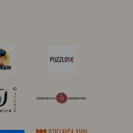
Czuczu
Puzzlove
Dzielnica
Dzielnica
VI
VII
Bronowice
Zwierzyniec