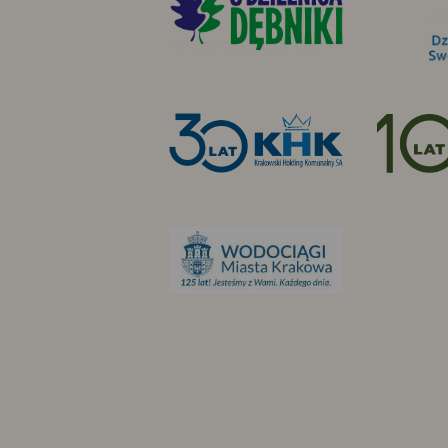
Dzielnica
VIII
Dębniki
Krakowski
Holding
Komunalny
S.A.
Wodociągi