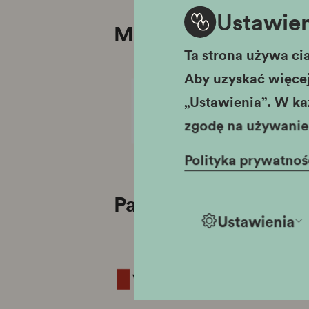
Ustawien
Mecenas Oddziału 
Ta strona używa cia
Aby uzyskać więcej 
„Ustawienia”. W ka
Galeria
zgodę na używanie 
Bronowice
Polityka prywatnoś
Patroni medialni
Ustawienia
Wyborcza