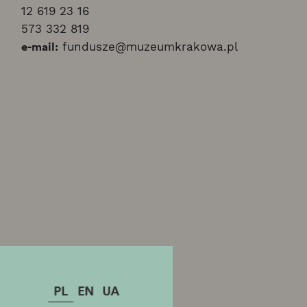
12 619 23 16
573 332 819
e-mail:
fundusze@muzeumkrakowa.pl
PL
EN
UA