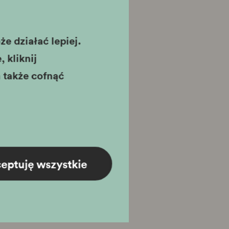
e działać lepiej.
 kliknij
 także cofnąć
eptuję wszystkie
karnet