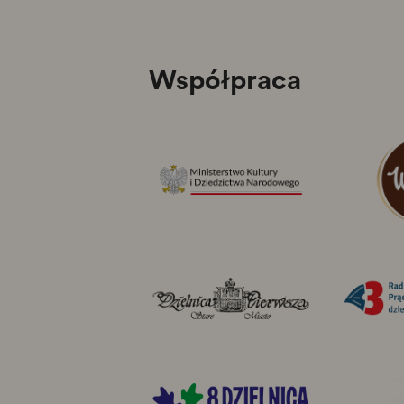
Współpraca
Ministerstwo
KiDN
Dzielnica
I
Stare
Miasto