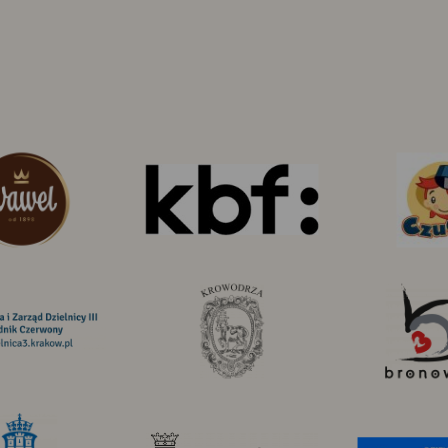
Wawel
KBF
S.A.
Dzielnica
Dzielnica
III
V
Prądnik
Krowodrza
Czerwony