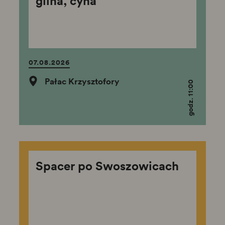
glina, cyna
07.08.2026
Pałac Krzysztofory
godz. 11:00
Spacer po Swoszowicach