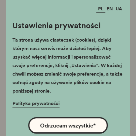
PL
EN
UA
Aktualności
Ustawienia prywatności
Ta strona używa ciasteczek (cookies), dzięki
którym nasz serwis może działać lepiej. Aby
uzyskać więcej informacji i spersonalizować
05.08.2026
swoje preferencje, kliknij „Ustawienia”. W każdej
Skrócone godziny otwarcia
chwili możesz zmienić swoje preferencje, a także
wybranych oddziałów
cofnąć zgodę na używanie plików cookie na
poniższej stronie.
Szanowni Państwo, w dniach 05.08.2026 r.
oraz 06.08.2026 r. wystawy w oddziałach:
Polityka prywatności
Barbakan, Mury Obronne, Wieża Ratuszowa,
Centrum Interpretacji Niematerialnego
Dziedzictwa Krakowa (Dom pod Krzyżem) są
Odrzucam wszystkie
*
otwarte do godziny 14:00.