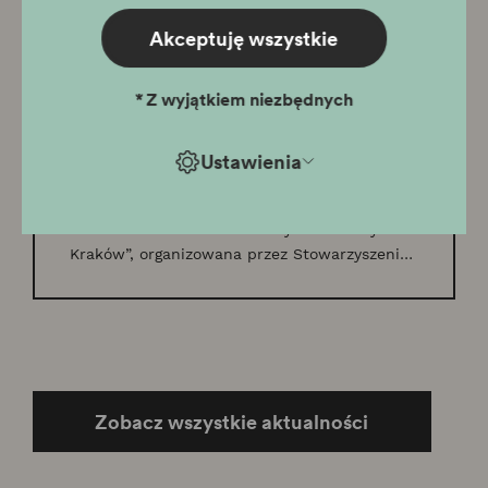
Akceptuję wszystkie
02.07.2026
*
Z wyjątkiem niezbędnych
Widok na Krakowianki - fenomen
koszykarek Wisły Kraków
Ustawienia
1 lipca 2026 roku w Pałacu Krzysztofory
rozpocznie się prezentacja „Widok na
Krakowianki - fenomen koszykarek Wisły
Kraków”, organizowana przez Stowarzyszenie
Historia Wisły oraz Muzeum Krakowa.
Zobacz wszystkie aktualności