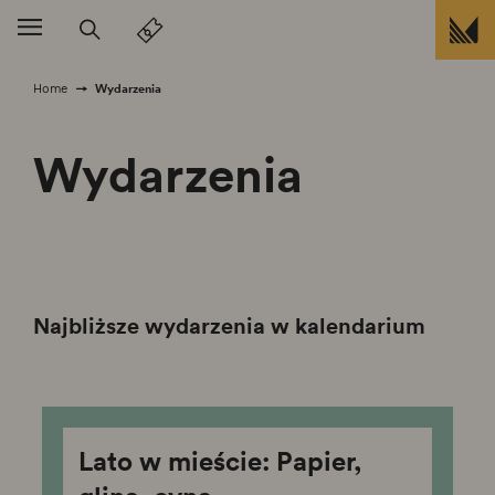
Przejdź do treści
Wydarzenia
Home
Wydarzenia
Najbliższe wydarzenia w kalendarium
Lato w mieście: Papier,