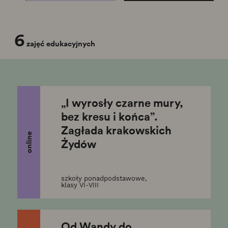
6
zajęć edukacyjnych
„I wyrosły czarne mury,
bez kresu i końca”.
Zagłada krakowskich
online
Żydów
szkoły ponadpodstawowe,
klasy VI-VIII
Od Wandy do