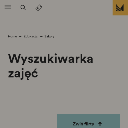
Przejdź do treści
Szkoły
Home
Edukacja
Wyszukiwarka
zajęć
Zwiń filrty