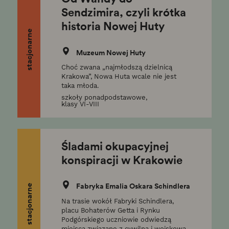
Sendzimira, czyli krótka
historia Nowej Huty
stacjonarne
Muzeum Nowej Huty
Choć zwana „najmłodszą dzielnicą
Krakowa”, Nowa Huta wcale nie jest
taka młoda.
szkoły ponadpodstawowe,
klasy VI-VIII
Śladami okupacyjnej
konspiracji w Krakowie
Fabryka Emalia Oskara Schindlera
stacjonarne
Na trasie wokół Fabryki Schindlera,
placu Bohaterów Getta i Rynku
Podgórskiego uczniowie odwiedzą
miejsca związane z cywilną i wojskową