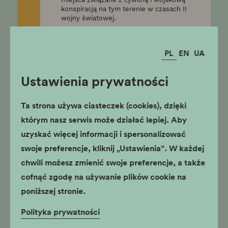
konspiracją na tym terenie w czasach II
wojny światowej.
szkoły ponadpodstawowe,
klasy VI-VIII
PL
EN
UA
Zwykli krakowianie -
Ustawienia prywatności
niezwykli bohaterowie
Ta strona używa ciasteczek (cookies), dzięki
stacjonarne
Fabryka Emalia Oskara Schindlera
którym nasz serwis może działać lepiej. Aby
uzyskać więcej informacji i spersonalizować
Celem zajęć jest popularyzacja wiedzy
historycznej ze szczególnym
swoje preferencje, kliknij „Ustawienia”. W każdej
uwzględnieniem losów wybranych
ludzi, mieszkańców Krakowa w latach
chwili możesz zmienić swoje preferencje, a także
1939–1945.
cofnąć zgodę na używanie plików cookie na
szkoły ponadpodstawowe,
klasy VI-VIII
poniższej stronie.
Polityka prywatności