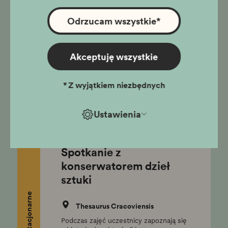
Kraków - przystanek
niepodległość
Odrzucam wszystkie
*
stacjonarne
Pałac Krzysztofory
Akceptuję wszystkie
Podczas zajęć uczestnicy poznają zrywy
niepodległościowe w kontekście
Krakowa – od czasów insurekcji
kościuszkowskiej do odzyskania
*
Z wyjątkiem niezbędnych
niepodległości w 1918 roku.
szkoły ponadpodstawowe,
klasy VI-VIII
Ustawienia
Spotkanie z
konserwatorem dzieł
sztuki
stacjonarne
Thesaurus Cracoviensis
Podczas zajęć uczestnicy zapoznają się