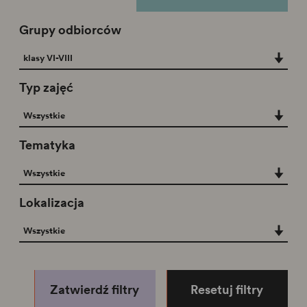
Grupy odbiorców
Grupy odbiorców
klasy VI-VIII
Typ zajęć
Typ zajęć
Wszystkie
Tematyka
Tematyka
Wszystkie
Lokalizacja
Lokalizacja
Wszystkie
Zatwierdź filtry
Resetuj filtry