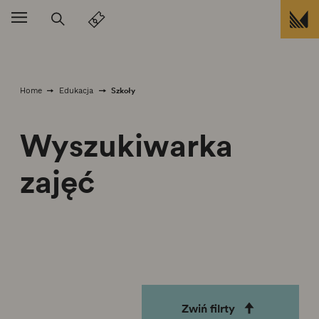
Przejdź do treści
Szkoły
Home
Edukacja
Wyszukiwarka
zajęć
Zwiń filrty