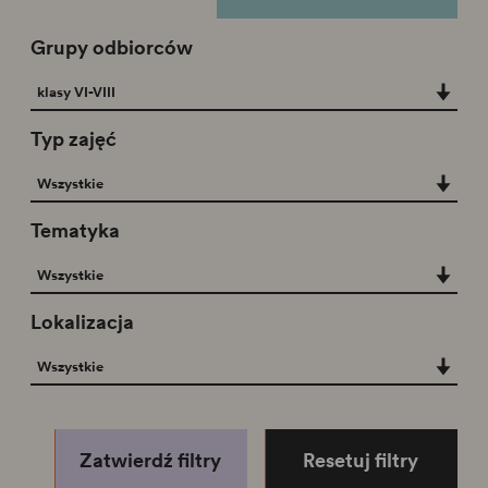
Grupy odbiorców
Grupy odbiorców
klasy VI-VIII
Typ zajęć
Typ zajęć
Wszystkie
Tematyka
Tematyka
Wszystkie
Lokalizacja
Lokalizacja
Wszystkie
Zatwierdź filtry
Resetuj filtry