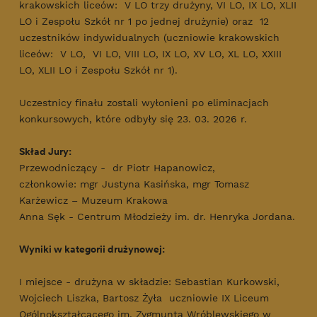
krakowskich liceów: V LO trzy drużyny, VI LO, IX LO, XLII
LO i Zespołu Szkół nr 1 po jednej drużynie) oraz 12
uczestników indywidualnych (uczniowie krakowskich
liceów: V LO, VI LO, VIII LO, IX LO, XV LO, XL LO, XXIII
LO, XLII LO i Zespołu Szkół nr 1).
Uczestnicy finału zostali wyłonieni po eliminacjach
konkursowych, które odbyły się 23. 03. 2026 r.
Skład Jury:
Przewodniczący - dr Piotr Hapanowicz,
członkowie: mgr Justyna Kasińska, mgr Tomasz
Karżewicz – Muzeum Krakowa
Anna Sęk - Centrum Młodzieży im. dr. Henryka Jordana.
Wyniki w kategorii drużynowej:
I miejsce - drużyna w składzie: Sebastian Kurkowski,
Wojciech Liszka, Bartosz Żyła uczniowie IX Liceum
Ogólnokształcącego im. Zygmunta Wróblewskiego w