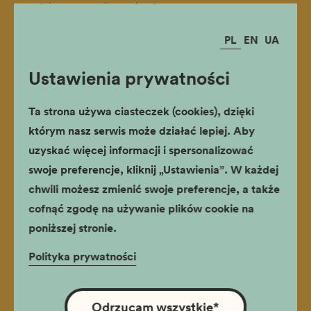
– opiekun pan Łukasz Płatek
VII miejsce – Jakub Walczak uczeń XXIII Liceum
PL
EN
UA
Ogólnokształcącego im. Płk. Pilota Stanisława
Skarżyńskiego w Krakowie - opiekun pan Marek Wilczek
Ustawienia prywatności
VIII miejsce – Stanisław Barnaś uczeń XL Liceum
Ta strona używa ciasteczek (cookies), dzięki
Ogólnokształcącego w Krakowie, opiekun pani Maria
którym nasz serwis może działać lepiej. Aby
Smorąg
uzyskać więcej informacji i spersonalizować
IX miejsce Dominik Zybała uczeń IX Liceum
swoje preferencje, kliknij „Ustawienia”. W każdej
Ogólnokształcącego im. Zygmunta Wróblewskiego w
chwili możesz zmienić swoje preferencje, a także
Krakowie - opiekun pani Marta Kokoszka
cofnąć zgodę na używanie plików cookie na
poniższej stronie.
X miejsce ex aequo Bartosz Jędrychowski, uczeń
Zespołu Szkół nr 1 im. Rafała Kalinowskiego w Krakowie
Polityka prywatności
– opiekun pan Dariusz Janota
Wojciech Liszka uczeń IX Liceum Ogólnokształcącego im.
Odrzucam wszystkie
*
Zygmunta Wróblewskiego w Krakowie - opiekun pani