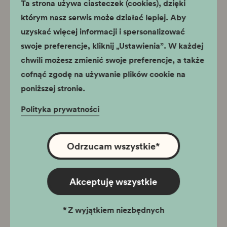
Ta strona używa ciasteczek (cookies), dzięki
Udostępnianie reprodukcji zbiorów muzealnych i
którym nasz serwis może działać lepiej. Aby
bibliotecznych
uzyskać więcej informacji i spersonalizować
swoje preferencje, kliknij „Ustawienia”. W każdej
Poniedziałek - piątek 9.00 - 15.00
chwili możesz zmienić swoje preferencje, a także
cofnąć zgodę na używanie plików cookie na
tel. 12 61 92 325,
poniższej stronie.
repro@muzeumkrakowa.pl
Polityka prywatności
Odrzucam wszystkie
*
Akceptuję wszystkie
*
Z wyjątkiem niezbędnych