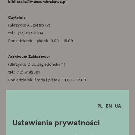
biblioteka@muzeumkrakowa.pl
Czytelnia
(Skrzydło A , piętro IV)
tel.: (12) 61 92 314,
Poniedziałek - piątek 9.00 - 15.00
Archiwum Zakładowe:
(Skrzydło C ul. Jagiellońska 4)
tel.: (12) 6192381
Poniedziałek, środa i piątek 10.00 - 12.00
Centrum Zasobów Cyfrowych
Pałac Krzysztofory
PL
EN
UA
Rynek Główny 35
31-011 Kraków
Ustawienia prywatności
(Skrzydło A, piętro III)