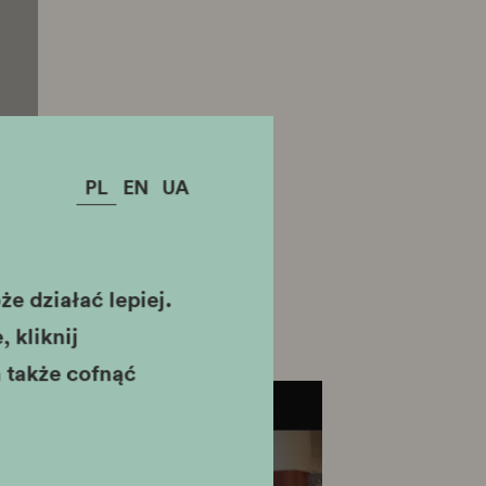
PL
EN
UA
e działać lepiej.
 kliknij
 także cofnąć