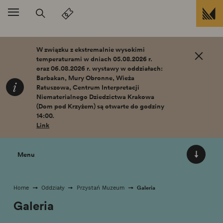
Przejdź do treści
W związku z ekstremalnie wysokimi
temperaturami w dniach 05.08.2026 r.
oraz 06.08.2026 r. wystawy w oddziałach:
Barbakan, Mury Obronne, Wieża
Ratuszowa, Centrum Interpretacji
Niematerialnego Dziedzictwa Krakowa
(Dom pod Krzyżem) są otwarte do godziny
14:00.
Link
Menu
Galeria
Home
Oddziały
Przystań Muzeum
Galeria