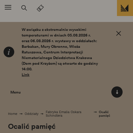
Przejdź do treści
W związku z ekstremalnie wysokimi
temperaturami w dniach 05.08.2026 r.
oraz 06.08.2026 r. wystawy w oddziałach:
Barbakan, Mury Obronne, Wieża
Ratuszowa, Centrum Interpretacji
Niematerialnego Dziedzictwa Krakowa
(Dom pod Krzyżem) są otwarte do godziny
14:00.
Link
Menu
Ocalić
Fabryka Emalia Oskara
Home
Oddziały
pamięć
Schindlera
Ocalić pamięć