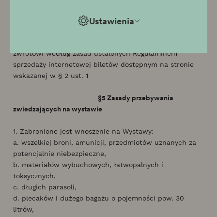
§4 Zwroty
Ustawienia
1. Bilety zakupione w kasie nie podlegają zwrotowi.
Bilety zakupione poprzez stronę internetową podlegają
zwrotowi według zasad ustalonych Regulaminem
sprzedaży internetowej biletów dostępnym na stronie
wskazanej w § 2 ust. 1
§5 Zasady przebywania
zwiedzających na wystawie
1. Zabronione jest wnoszenie na Wystawy:
a. wszelkiej broni, amunicji, przedmiotów uznanych za
potencjalnie niebezpieczne,
b. materiałów wybuchowych, łatwopalnych i
toksycznych,
c. długich parasoli,
d. plecaków i dużego bagażu o pojemności pow. 30
litrów,