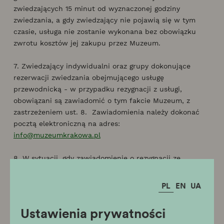
zwiedzających 15 minut od wyznaczonej godziny
zwiedzania, a gdy zwiedzający nie pojawią się w tym
czasie, usługa nie zostanie wykonana bez obowiązku
zwrotu kosztów jej zakupu przez Muzeum.
7. Zwiedzający indywidualni oraz grupy dokonujące
rezerwacji zwiedzania obejmującego usługę
przewodnicką - w przypadku rezygnacji z usługi,
obowiązani są zawiadomić o tym fakcie Muzeum, z
zastrzeżeniem ust. 8. Zawiadomienia należy dokonać
pocztą elektroniczną na adres:
info@muzeumkrakowa.pl
8. W sytuacji, gdy zawiadomienie o rezygnacji ze
zwiedzania obejmującego usługę przewodnicką zostanie
dokonane w terminie krótszym niż 4 (cztery) dni od daty
PL
EN
UA
zwiedzania Muzeum uznaje taką rezygnację za
nieterminową skutkującą obciążeniem karą umowną.
Ustawienia prywatności