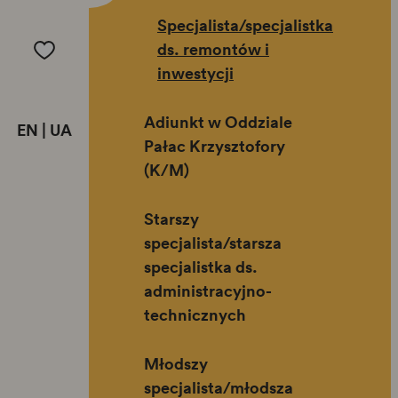
Specjalista/specjalistka
ds. remontów i
inwestycji
Adiunkt w Oddziale
EN
|
UA
Pałac Krzysztofory
(K/M)
Starszy
specjalista/starsza
specjalistka ds.
administracyjno-
technicznych
Młodszy
specjalista/młodsza