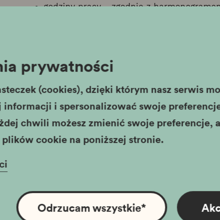
godziny pracy - zgodnie z harmonograme
pracy),
miejsce pracy – Muzeum Historyczne Mias
Krzysztofory, Rynek Główny 35.
ia prywatności
steczek (cookies), dzięki którym nasz serwis moż
5. Oferujemy:
informacji i spersonalizować swoje preferencje,
ciekawą pracę w renomowanej, dynamicznie
żdej chwili możesz zmienić swoje preferencje, a
kultury,
plików cookie na poniższej stronie.
stabilne zatrudnienie,
ci
wynagrodzenie adekwatne do umiejętnośc
pakiet świadczeń socjalnych i motywacyj
możliwość rozwoju zawodowego.
Odrzucam wszystkie
*
Akc