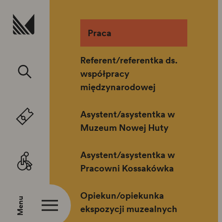
Przejdź do treści
Praca
Referent/referentka ds.
współpracy
międzynarodowej
Asystent/asystentka w
Muzeum Nowej Huty
Asystent/asystentka w
Pracowni Kossakówka
Opiekun/opiekunka
Menu
ekspozycji muzealnych