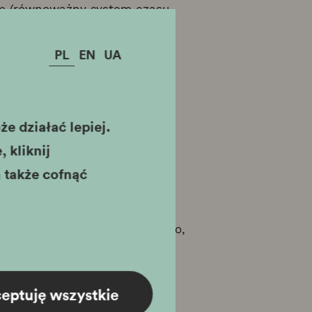
m (równoważny system czasu
ta Krakowa, Oddział Pałac
PL
EN
UA
e działać lepiej.
 kliknij
 rozwijającej się instytucji
 także cofnąć
i i doświadczenia zawodowego,
nych,
eptuję wszystkie