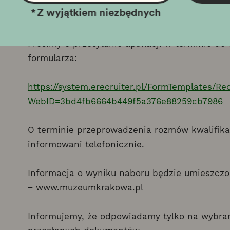
*
Z wyjątkiem niezbędnych
6. Termin składania dokum
Prosimy o przesyłanie aplikacji w terminie do
formularza:
https://system.erecruiter.pl/FormTemplates/R
WebID=3bd4fb6664b449f5a376e88259cb7986
O terminie przeprowadzenia rozmów kwalifik
informowani telefonicznie.
Informacja o wyniku naboru będzie umieszczo
− www.muzeumkrakowa.pl
Informujemy, że odpowiadamy tylko na wybran