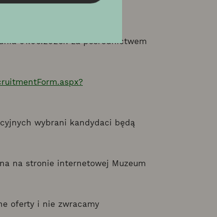
entów:
 dnia 01.06.2026r. za pośrednictwem
ecruitmentForm.aspx?
acyjnych wybrani kandydaci będą
na na stronie internetowej Muzeum
e oferty i nie zwracamy