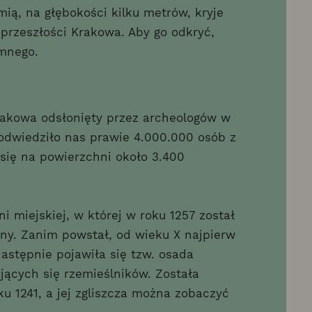
ią, na głębokości kilku metrów, kryje
przeszłości Krakowa. Aby go odkryć,
emnego.
rakowa odsłonięty przez archeologów w
odwiedziło nas prawie 4.000.000 osób z
się na powierzchni około 3.400
i miejskiej, w której w roku 1257 został
y. Zanim powstał, od wieku X najpierw
następnie pojawiła się tzw. osada
jących się rzemieślników. Została
u 1241, a jej zgliszcza można zobaczyć