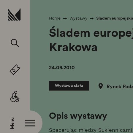
Przejdź do treści
Śladem europejski
Home
Wystawy
Śladem europej
Krakowa
24.09.2010
Wystawa stała
Rynek Pod
Opis wystawy
Menu
Spacerując między Sukiennicami