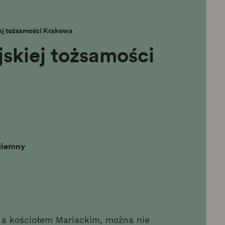
ej tożsamości Krakowa
skiej tożsamości
ziemny
 a kościołem Mariackim, można nie