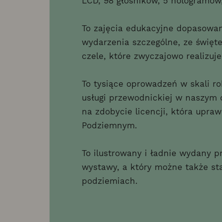
LCD, 98 głośników, 5 hologramów,
To zajęcia edukacyjne dopasowa
wydarzenia szczególne, ze świę
czele, które zwyczajowo realizuj
To tysiące oprowadzeń w skali r
usługi przewodnickiej w naszym 
na zdobycie licencji, która upr
Podziemnym.
To ilustrowany i ładnie wydany 
wystawy, a który możne także st
podziemiach.