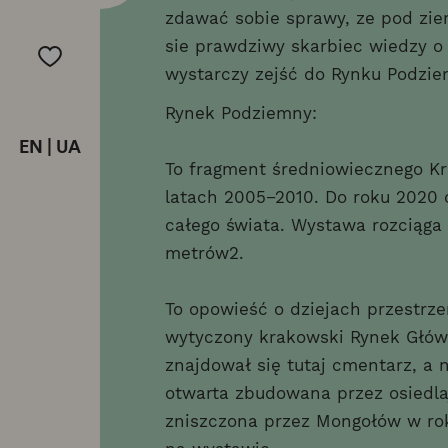
zdawać sobie sprawy, ze pod ziem
sie prawdziwy skarbiec wiedzy o 
wystarczy zejść do Rynku Podzi
Rynek Podziemny:
EN
|
UA
To fragment średniowiecznego K
latach 2005−2010. Do roku 2020 
całego świata. Wystawa rozciąga 
metrów2.
To opowieść o dziejach przestrzen
wytyczony krakowski Rynek Główn
znajdował się tutaj cmentarz, a 
otwarta zbudowana przez osiedla
zniszczona przez Mongołów w rok