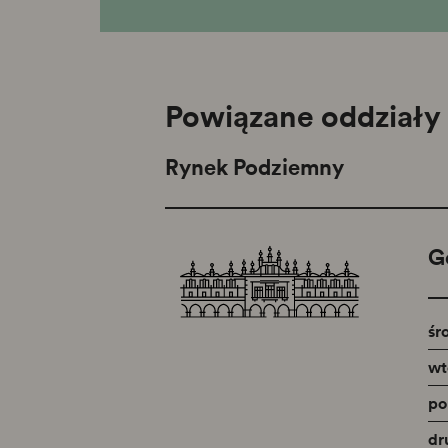
Powiązane oddziały
Rynek Podziemny
G
śr
wt
po
dr