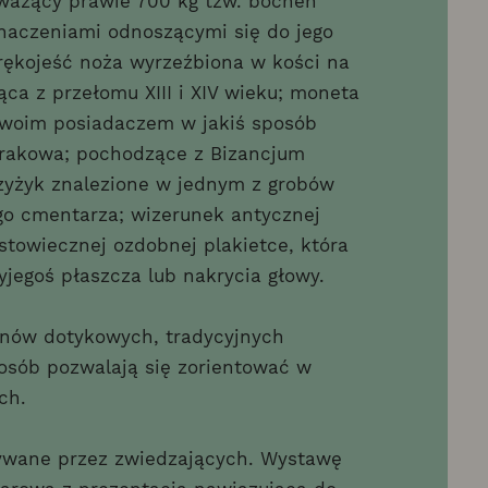
ważący prawie 700 kg tzw. bochen
naczeniami odnoszącymi się do jego
 rękojeść noża wyrzeźbiona w kości na
ąca z przełomu XIII i XIV wieku; moneta
swoim posiadaczem w jakiś sposób
rakowa; pochodzące z Bizancjum
zyżyk znalezione w jednym z grobów
go cmentarza; wizerunek antycznej
towiecznej ozdobnej plakietce, która
jegoś płaszcza lub nakrycia głowy.
anów dotykowych, tradycyjnych
osób pozwalają się zorientować w
ch.
tywane przez zwiedzających. Wystawę