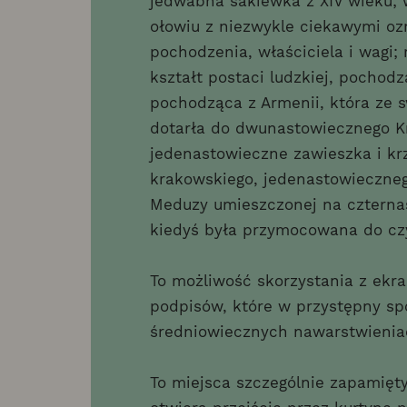
jedwabna sakiewka z XIV wieku; 
ołowiu z niezwykle ciekawymi oz
pochodzenia, właściciela i wagi;
kształt postaci ludzkiej, pochodz
pochodząca z Armenii, która ze 
dotarła do dwunastowiecznego K
jedenastowieczne zawieszka i kr
krakowskiego, jedenastowieczne
Meduzy umieszczonej na czternas
kiedyś była przymocowana do czy
To możliwość skorzystania z ekr
podpisów, które w przystępny sp
średniowiecznych nawarstwienia
To miejsca szczególnie zapamię