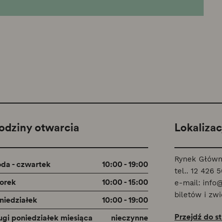
odziny otwarcia
Lokalizac
Rynek Główn
oda - czwartek
10:00 - 19:00
tel..
12 426 5
orek
10:00 - 15:00
e-mail:
info
biletów i zwi
niedziałek
10:00 - 19:00
Przejdź do s
ugi poniedziałek miesiąca
nieczynne