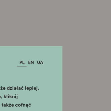
PL
EN
UA
e działać lepiej.
 kliknij
 także cofnąć