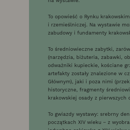
na wystawie.
To opowieść o Rynku krakowskim 
i rzemieślniczej. Na wystawie mo
zabudowy i fundamenty krakowsk
To średniowieczne zabytki, zaró
(narzędzia, biżuteria, zabawki, o
odważniki kupieckie, kościane gr
artefakty zostały znalezione w 
Głównym), jaki i poza nimi (prze
historyczne, fragmenty średniowi
krakowskiej osady z pierwszych dz
To gwiazdy wystawy: srebrny den
początkach XIV wieku − z wyobra