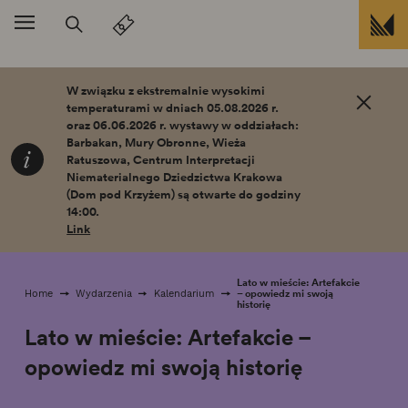
Przejdź do treści
W związku z ekstremalnie wysokimi
temperaturami w dniach 05.08.2026 r.
oraz 06.06.2026 r. wystawy w oddziałach:
Barbakan, Mury Obronne, Wieża
Ratuszowa, Centrum Interpretacji
Niematerialnego Dziedzictwa Krakowa
(Dom pod Krzyżem) są otwarte do godziny
14:00.
Link
Lato w mieście: Artefakcie
– opowiedz mi swoją
Home
Wydarzenia
Kalendarium
historię
Lato w mieście: Artefakcie –
opowiedz mi swoją historię