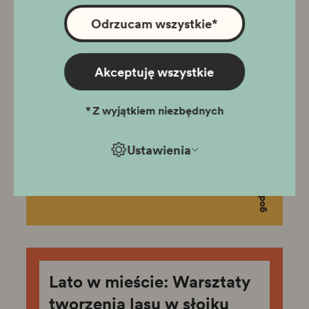
Odrzucam wszystkie
*
Lato w mieście: Warsztaty
tworzenia obrazów z
Akceptuję wszystkie
chrobotka – leśne obrazy
*
Z wyjątkiem niezbędnych
06.08.2026
Ustawienia
Rydlówka
godz. 17:00
Lato w mieście: Warsztaty
tworzenia lasu w słoiku