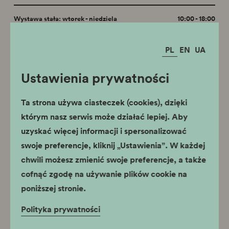
Wystawa stała: wtorek - niedziela
10:00 - 18:00
Ostatnie wejście dla zwiedzających indywidualnych o godz.
17.00, dla grup zorganizowanych o godz. 16:45.
PL
EN
UA
31 grudnia Sylwester: wystawa stała 10:00 - 15:00, wystawa
szopek 9:00 - 15:00
Ustawienia prywatności
26 grudnia Oddział czynny w godzinach 10:00 - 18:00
Ta strona używa ciasteczek (cookies), dzięki
którym nasz serwis może działać lepiej. Aby
Lokalizacja
uzyskać więcej informacji i spersonalizować
swoje preferencje, kliknij „Ustawienia”. W każdej
Rynek Główny 35, 31-011 Kraków
tel..
+(48) 12 619-23-35
chwili możesz zmienić swoje preferencje, a także
e-mail:
krzysztofory@muzeumkrakowa.pl
cofnąć zgodę na używanie plików cookie na
Przejdź do strony oddziału
poniższej stronie.
Polityka prywatności
Powiązane wydarzenia