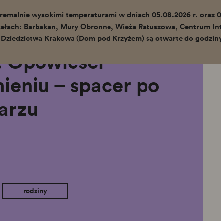
remalnie wysokimi temperaturami w dniach 05.08.2026 r. oraz 0
ałach: Barbakan, Mury Obronne, Wieża Ratuszowa, Centrum Int
Lato w mieście: Opowieści zapisane w
 Dziedzictwa Krakowa (Dom pod Krzyżem) są otwarte do godziny
kamieniu – spacer po Nowym Cmentarzu
: Opowieści
ieniu – spacer po
arzu
rodziny