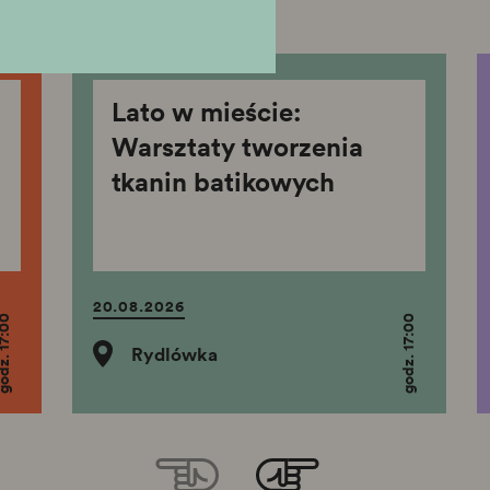
Lato w mieście:
Warsztaty tworzenia
tkanin batikowych
20.08.2026
z. 17:00
godz. 17:00
Rydlówka