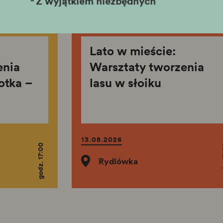
*
Z wyjątkiem niezbędnych
nia
Lato w mieście:
enia
Warsztaty tworzenia
otka –
lasu w słoiku
13.08.2026
godz. 17:00
god
Rydlówka