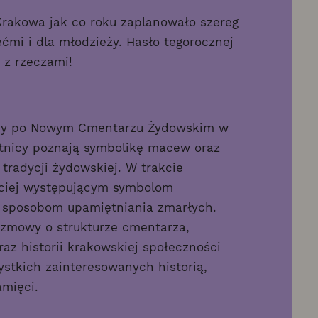
akowa jak co roku zaplanowało szereg
ećmi i dla młodzieży. Hasło tegorocznej
 z rzeczami!
ny po Nowym Cmentarzu Żydowskim w
tnicy poznają symbolikę macew oraz
tradycji żydowskiej. W trakcie
ściej występującym symbolom
 sposobom upamiętniania zmarłych.
ozmowy o strukturze cmentarza,
az historii krakowskiej społeczności
ystkich zainteresowanych historią,
amięci.