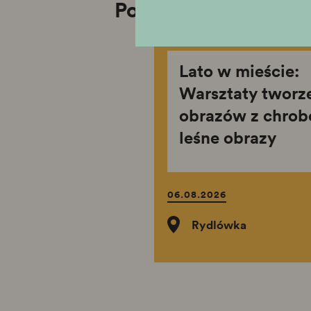
Powiązane wydarze
Lato w mieście:
Warsztaty tworz
obrazów z chrob
leśne obrazy
06.08.2026
Rydlówka