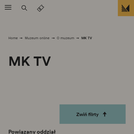
Przejdź do treści
MK TV
Home
Muzeum online
O muzeum
MK TV
Zwiń filrty
Powiązany oddział