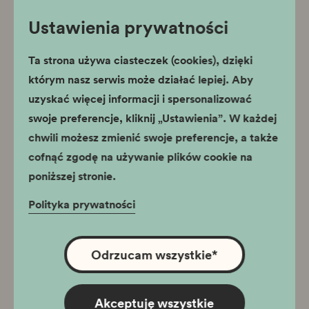
obejrzyj wideo
Ustawienia prywatności
Porozumienie ws. Muzeum i Centrum Ruchu
Ta strona używa ciasteczek (cookies), dzięki
Harcerskiego
którym nasz serwis może działać lepiej. Aby
uzyskać więcej informacji i spersonalizować
swoje preferencje, kliknij „Ustawienia”. W każdej
chwili możesz zmienić swoje preferencje, a także
obejrzyj wideo
cofnąć zgodę na używanie plików cookie na
poniższej stronie.
Wernisaż wystawy „Krakow od poczatku,
bez końca”
Polityka prywatności
Odrzucam wszystkie
*
obejrzyj wideo
Akceptuję wszystkie