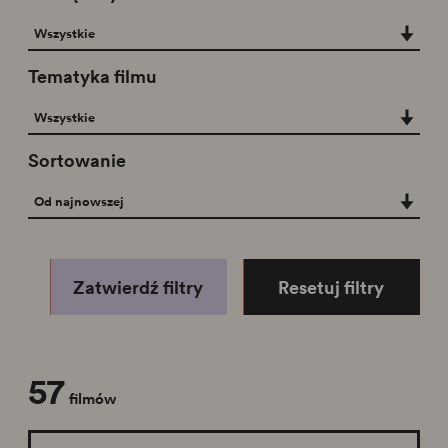
Powiązany oddział
Wszystkie
Tematyka filmu
Tematyka filmu
Wszystkie
Sortowanie
Sortowanie
Od najnowszej
Zatwierdź filtry
Resetuj filtry
57
filmów