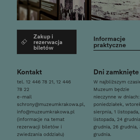
Zakup i
Informacje
rezerwacja
praktyczne
biletów
Kontakt
Dni zamknięte
tel.
12 446 78 21
,
12 446
W najbliższym czasi
78 22
Muzeum będzie
e-mail
nieczynne w dniach:
schrony@muzeumkrakowa.pl
,
poniedziałek, wtorek
info@muzeumkrakowa.pl
sierpnia, 1 listopada,
(informacje na temat
listopada, 24 grudni
rezerwacji biletów i
grudnia, 26 grudnia, 
zwiedzania oddziału)
grudnia.