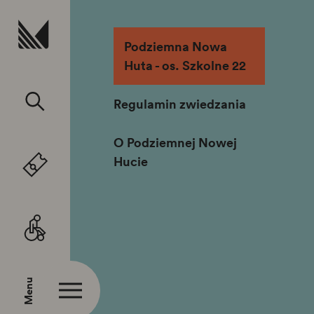
Przejdź do treści
Podziemna Nowa
Huta - os. Szkolne 22
Regulamin zwiedzania
O Podziemnej Nowej
Hucie
Menu