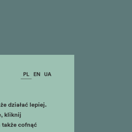
PL
EN
UA
e działać lepiej.
 kliknij
 także cofnąć