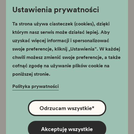
Ustawienia prywatności
Centrum Interpretacji
Niematerialnego Dziedzictwa
Krakowa
Ta strona używa ciasteczek (cookies), dzięki
którym nasz serwis może działać lepiej. Aby
uzyskać więcej informacji i spersonalizować
swoje preferencje, kliknij „Ustawienia”. W każdej
chwili możesz zmienić swoje preferencje, a także
Swoszowice siarką i
cofnąć zgodę na używanie plików cookie na
wodami słynące –
poniższej stronie.
nasze miejsce na
Polityka prywatności
ziemi – rodzin
Wystawa czasowa
Sternschuss-
Odrzucam wszystkie
*
Staniewskich i
04.02.2026 - 16.08.2026
Wodzinowskich
Muzeum i Centrum Ruchu
Harcerskiego
Akceptuję wszystkie