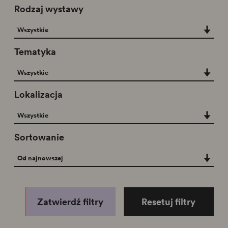
Rodzaj wystawy
Rodzaj wystawy
Wszystkie
Tematyka
Tematyka
Wszystkie
Lokalizacja
Lokalizacja
Wszystkie
Sortowanie
Sortowanie
Od najnowszej
Zatwierdź filtry
Resetuj filtry