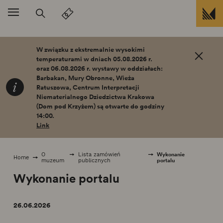
Przejdź do treści
W związku z ekstremalnie wysokimi
temperaturami w dniach 05.08.2026 r.
oraz 06.08.2026 r. wystawy w oddziałach:
Barbakan, Mury Obronne, Wieża
Ratuszowa, Centrum Interpretacji
Niematerialnego Dziedzictwa Krakowa
(Dom pod Krzyżem) są otwarte do godziny
14:00.
Link
Wykonanie
O
Lista zamówień
Home
portalu
muzeum
publicznych
Wykonanie portalu
26.06.2026