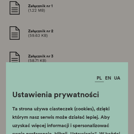
Załącznik nr 1
(1.22 MB)
Załącznik nr 2
(59.63 KB)
Załącznik nr 3
(58.71 KB)
PL
EN
UA
Załącznik nr 4
(51.85 KB)
Ustawienia prywatności
Projekt finansowany ze środków budżetu
Ta strona używa ciasteczek (cookies), dzięki
państwa, przyznanych przez Ministra
którym nasz serwis może działać lepiej. Aby
Edukacji i Nauki w ramach Programu
uzyskać więcej informacji i spersonalizować
„Nauka dla Społeczeństwa II”
swoje preferencje, kliknij „Ustawienia”. W każdej